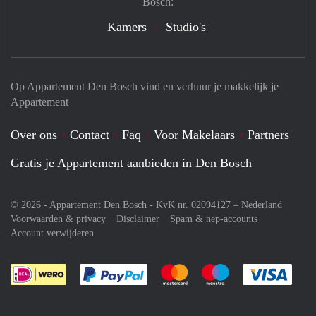
Bosch:
Kamers
Studio's
Op Appartement Den Bosch vind en verhuur je makkelijk je
Appartement
Over ons
Contact
Faq
Voor Makelaars
Partners
Gratis je Appartement aanbieden in Den Bosch
© 2026 - Appartement Den Bosch - KvK nr. 02094127 –
Nederland
Voorwaarden & privacy
Disclaimer
Spam & nep-accounts
Account verwijderen
Je rekent gemakkelijk af met Paypal
Je rekent gemakkelijk af met M
Je rekent gemakkelij
Je re