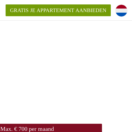
GRATIS JE APPARTEMENT AANBIEDEN
Appartement in Den Bosch?
mentDenBosch?
ding?
Max. € 700 per maand