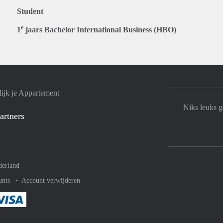
Student
e
1
jaars Bachelor International Business (HBO)
ijk je Appartement
Niks leuks 
artners
derland
unts
Account verwijderen
met Paypal
kelijk af met Mastercard
ent gemakkelijk af met Meastro
Je rekent gemakkelijk af met Visa