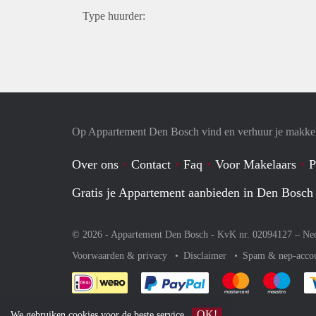
Type huurder:
Op Appartement Den Bosch vind en verhuur je makkel
Over ons
Contact
Faq
Voor Makelaars
P
Gratis je Appartement aanbieden in Den Bosch
© 2026 - Appartement Den Bosch - KvK nr. 02094127 –
Ne
Voorwaarden & privacy
Disclaimer
Spam & nep-acco
Je rekent gemakkelijk af 
Je rekent gemak
Je rek
OK!
We gebruiken
cookies
voor de beste service