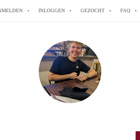
NMELDEN
INLOGGEN
GEZOCHT
FAQ
How to translate AppartementDenBosch!
Wat is AppartementDenBosch?
Hoeveel kost het om te reageren op een 
Wat is de privacyverklaring van Apparte
Berekent AppartementDenBosch
makelaarsvergoeding/bemiddelingsvergoe
Alle veelgestelde vragen