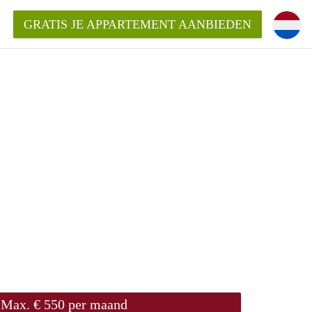
GRATIS JE APPARTEMENT AANBIEDEN
Appartement in Den Bosch?
mentDenBosch?
ding?
Max. € 550 per maand