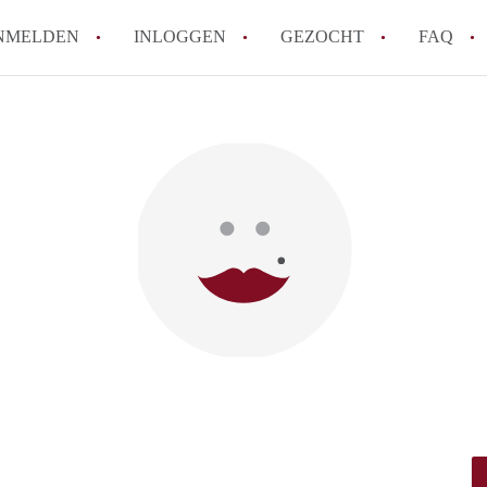
NMELDEN
INLOGGEN
GEZOCHT
FAQ
How to translate AppartementDenBosch!
Wat is AppartementDenBosch?
Hoeveel kost het om te reageren op een 
Wat is de privacyverklaring van Apparte
Berekent AppartementDenBosch
makelaarsvergoeding/bemiddelingsvergoe
Alle veelgestelde vragen