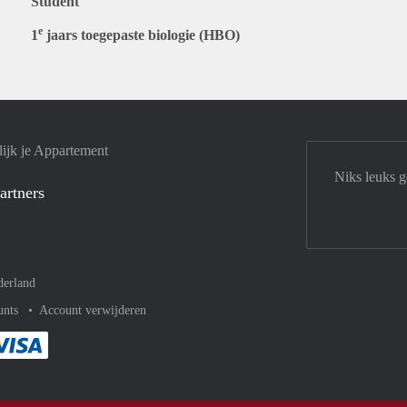
Student
e
1
jaars toegepaste biologie (HBO)
ijk je Appartement
Niks leuks 
artners
derland
unts
Account verwijderen
met Paypal
kelijk af met Mastercard
ent gemakkelijk af met Meastro
Je rekent gemakkelijk af met Visa