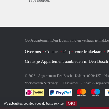
Type huurder:
Op Appartement Den Bosch vind en verhuur je makkel
Over ons
Contact
Faq
Voor Makelaars
P
Gratis je Appartement aanbieden in Den Bosch
© 2026 - Appartement Den Bosch - KvK nr. 02094127 –
Ne
Voorwaarden & privacy
Disclaimer
Spam & nep-acco
Je rekent gemakkelijk af 
Je rekent gemak
Je rek
OK!
We gebruiken
cookies
voor de beste service