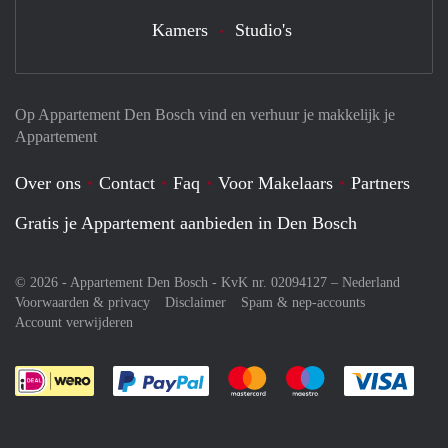
Kamers
Studio's
Op Appartement Den Bosch vind en verhuur je makkelijk je
Appartement
Over ons
Contact
Faq
Voor Makelaars
Partners
Gratis je Appartement aanbieden in Den Bosch
© 2026 - Appartement Den Bosch - KvK nr. 02094127 –
Nederland
Voorwaarden & privacy
Disclaimer
Spam & nep-accounts
Account verwijderen
Je rekent gemakkelijk af met Paypal
Je rekent gemakkelijk af met M
Je rekent gemakkelij
Je re