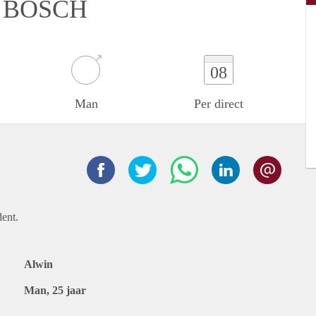
N BOSCH
08
Man
Per direct
ent.
Alwin
Man, 25 jaar