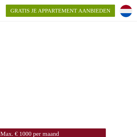
GRATIS JE APPARTEMENT AANBIEDEN
Appartement in Den Bosch?
mentDenBosch?
ding?
Max. € 1000 per maand