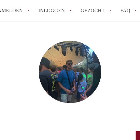
NMELDEN
INLOGGEN
GEZOCHT
FAQ
How to translate AppartementDenBosch!
Wat is AppartementDenBosch?
Hoeveel kost het om te reageren op een 
Wat is de privacyverklaring van Apparte
Berekent AppartementDenBosch
makelaarsvergoeding/bemiddelingsvergoe
Alle veelgestelde vragen