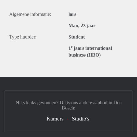
Algemene informatie:
lars
Man, 23 jaar
Type huurder:
Student
e
1
jaars international
business (HBO)
Niks leuks gevonden? Dit is ons andere aanbod in Den
Bosch:
Kamers
Studio's