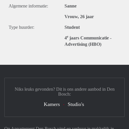
Algemene informatie:
Sanne
Vrouw, 26 jaar
Type huurder:
Student
e
4
jaars Communicatie -
Advertising (HBO)
Niks leuks gevonden? Dit is ons andere aanbod in Den
Bosch:
Kamers
Studio's
Op Appartement Den Bosch vind en verhuur je makkelijk je