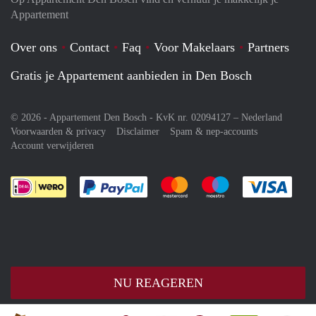
Appartement
Over ons
Contact
Faq
Voor Makelaars
Partners
Gratis je Appartement aanbieden in Den Bosch
© 2026 - Appartement Den Bosch - KvK nr. 02094127 –
Nederland
Voorwaarden & privacy
Disclaimer
Spam & nep-accounts
Account verwijderen
Je rekent gemakkelijk af met Paypal
Je rekent gemakkelijk af met M
Je rekent gemakkelij
Je re
NU REAGEREN