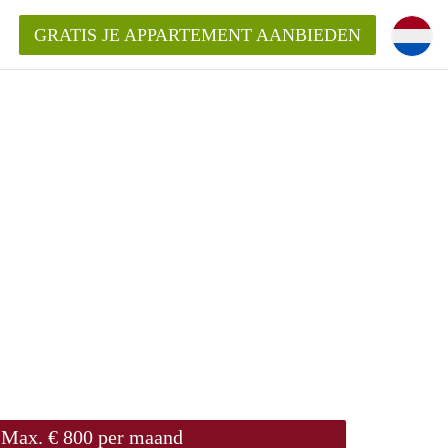
GRATIS JE APPARTEMENT AANBIEDEN
Appartement in Den Bosch?
mentDenBosch?
ding?
Max. € 800 per maand