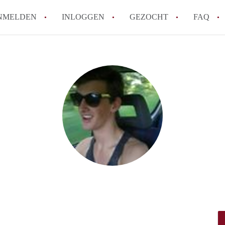
NMELDEN
INLOGGEN
GEZOCHT
FAQ
How to translate AppartementDenBosch!
Wat is AppartementDenBosch?
Hoeveel kost het om te reageren op een 
Wat is de privacyverklaring van Apparte
Berekent AppartementDenBosch
makelaarsvergoeding/bemiddelingsvergoe
Alle veelgestelde vragen