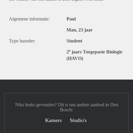
Algemene informatie:
Paul
Man, 23 jaar
Type huurder:
Student
e
2
jaars Toegepaste Biologie
(HAVO)
Niks leuks gevonden? Dit is ons andere aanbod in Den
Bosch:
Kamers
Studio's