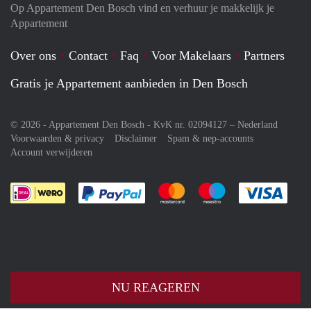
Op Appartement Den Bosch vind en verhuur je makkelijk je
Appartement
Over ons
Contact
Faq
Voor Makelaars
Partners
Gratis je Appartement aanbieden in Den Bosch
© 2026 - Appartement Den Bosch - KvK nr. 02094127 –
Nederland
Voorwaarden & privacy
Disclaimer
Spam & nep-accounts
Account verwijderen
Je rekent gemakkelijk af met Paypal
Je rekent gemakkelijk af met M
Je rekent gemakkelij
Je re
NU REAGEREN