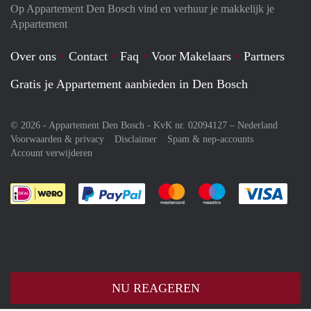
Op Appartement Den Bosch vind en verhuur je makkelijk je
Appartement
Over ons
Contact
Faq
Voor Makelaars
Partners
Gratis je Appartement aanbieden in Den Bosch
© 2026 - Appartement Den Bosch - KvK nr. 02094127 –
Nederland
Voorwaarden & privacy
Disclaimer
Spam & nep-accounts
Account verwijderen
Je rekent gemakkelijk af met Paypal
Je rekent gemakkelijk af met M
Je rekent gemakkelij
Je re
NU REAGEREN