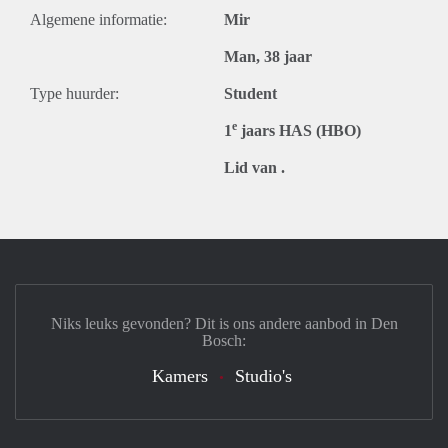
Algemene informatie:
Mir
Man, 38 jaar
Type huurder:
Student
e
1
jaars HAS (HBO)
Lid van .
Niks leuks gevonden? Dit is ons andere aanbod in Den
Bosch:
Kamers
Studio's