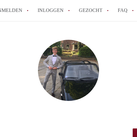
NMELDEN
INLOGGEN
GEZOCHT
FAQ
How to translate AppartementDenBosch!
Wat is AppartementDenBosch?
Hoeveel kost het om te reageren op een 
Wat is de privacyverklaring van Apparte
Berekent AppartementDenBosch
makelaarsvergoeding/bemiddelingsvergoe
Alle veelgestelde vragen