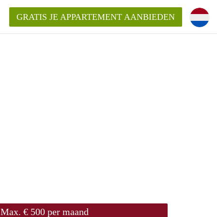
GRATIS JE APPARTEMENT AANBIEDEN
Appartement in Den Bosch?
mentDenBosch?
ding?
Max. € 500 per maand