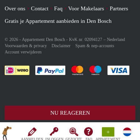
Over ons
Contact
Faq
Voor Makelaars
Partners
Gratis je Appartement aanbieden in Den Bosch
© 2026 - Appartement Den Bosch - KvK nr. 02094127 –
Nederland
Voorwaarden & privacy
Disclaimer
Spam & nep-accounts
Account verwijderen
Je rekent gemakkelijk af met Paypal
Je rekent gemakkelijk af met M
Je rekent gemakkelij
Je re
NU REAGEREN
+
AANMELDEN
INLOGGEN
GEZOCHT
FAQ
APPARTEMENT