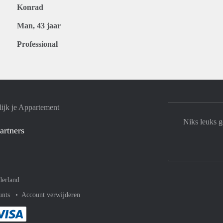
Konrad
Man, 43 jaar
Professional
ijk je Appartement
Niks leuks 
artners
derland
unts
Account verwijderen
met Paypal
kelijk af met Mastercard
ent gemakkelijk af met Meastro
Je rekent gemakkelijk af met Visa