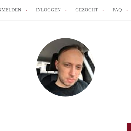
NMELDEN
INLOGGEN
GEZOCHT
FAQ
How to translate AppartementDenBosch!
Wat is AppartementDenBosch?
Hoeveel kost het om te reageren op een 
Wat is de privacyverklaring van Apparte
Berekent AppartementDenBosch
makelaarsvergoeding/bemiddelingsvergoe
Alle veelgestelde vragen