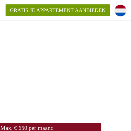
GRATIS JE APPARTEMENT AANBIEDEN
Appartement in Den Bosch?
mentDenBosch?
ding?
Max. € 650 per maand