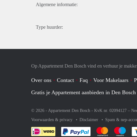
Algemene informatie:
Type huurder:
Op Appartement Den Bosch vind en verhuur je makkel
Over ons
Contact
Faq
Voor Makelaars
P
Gratis je Appartement aanbieden in Den Bosch
© 2026 - Appartement Den Bosch - KvK nr. 02094127 –
Ne
Voorwaarden & privacy
Disclaimer
Spam & nep-acco
Je rekent gemakkelijk af 
Je rekent gemak
Je rek