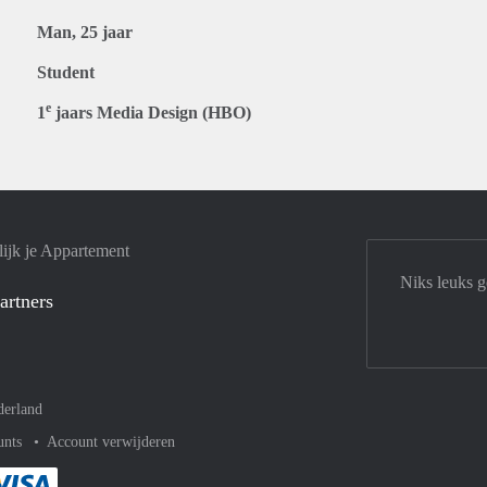
Man, 25 jaar
Student
e
1
jaars Media Design (HBO)
ijk je Appartement
Niks leuks 
artners
derland
unts
Account verwijderen
met Paypal
kelijk af met Mastercard
ent gemakkelijk af met Meastro
Je rekent gemakkelijk af met Visa