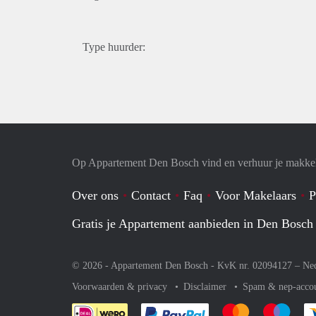
Type huurder:
Op Appartement Den Bosch vind en verhuur je makkel
Over ons
Contact
Faq
Voor Makelaars
P
Gratis je Appartement aanbieden in Den Bosch
© 2026 - Appartement Den Bosch - KvK nr. 02094127 –
Ne
Voorwaarden & privacy
Disclaimer
Spam & nep-acco
Je rekent gemakkelijk af 
Je rekent gemak
Je rek