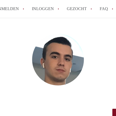
NMELDEN
INLOGGEN
GEZOCHT
FAQ
How to translate AppartementDenBosch!
Wat is AppartementDenBosch?
Hoeveel kost het om te reageren op een 
Wat is de privacyverklaring van Apparte
Berekent AppartementDenBosch
makelaarsvergoeding/bemiddelingsvergoe
Alle veelgestelde vragen