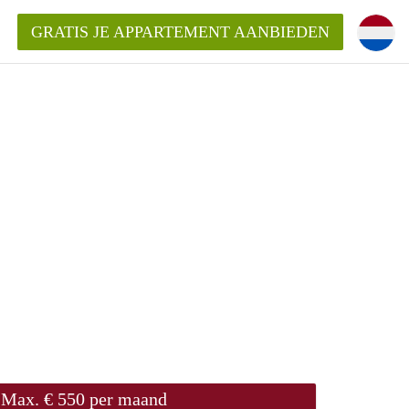
GRATIS JE APPARTEMENT AANBIEDEN
Appartement in Den Bosch?
mentDenBosch?
ding?
Max. € 550 per maand