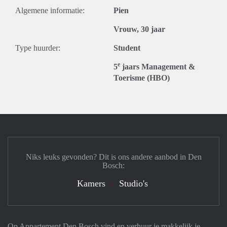
Algemene informatie:
Pien
Vrouw, 30 jaar
Type huurder:
Student
e
5
jaars Management &
Toerisme (HBO)
Niks leuks gevonden? Dit is ons andere aanbod in Den
Bosch:
Kamers
Studio's
Op Appartement Den Bosch vind en verhuur je makkelijk je