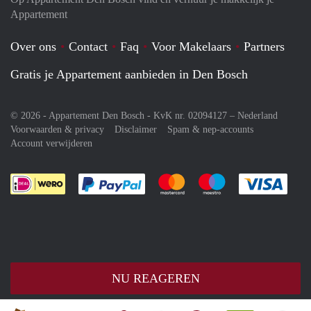
Appartement
Over ons
Contact
Faq
Voor Makelaars
Partners
Gratis je Appartement aanbieden in Den Bosch
© 2026 - Appartement Den Bosch - KvK nr. 02094127 –
Nederland
Voorwaarden & privacy
Disclaimer
Spam & nep-accounts
Account verwijderen
Je rekent gemakkelijk af met Paypal
Je rekent gemakkelijk af met M
Je rekent gemakkelij
Je re
NU REAGEREN