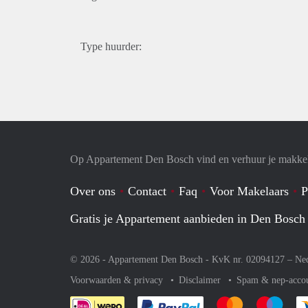
Type huurder:
Op Appartement Den Bosch vind en verhuur je makkel
Over ons
Contact
Faq
Voor Makelaars
P
Gratis je Appartement aanbieden in Den Bosch
© 2026 - Appartement Den Bosch - KvK nr. 02094127 –
Ne
Voorwaarden & privacy
Disclaimer
Spam & nep-acco
Je rekent gemakkelijk af 
Je rekent gemak
Je rek