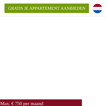
GRATIS JE APPARTEMENT AANBIEDEN
Appartement in Den Bosch?
mentDenBosch?
ding?
Max. € 750 per maand