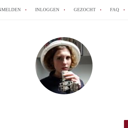
NMELDEN
INLOGGEN
GEZOCHT
FAQ
How to translate AppartementDenBosch!
Wat is AppartementDenBosch?
Hoeveel kost het om te reageren op een 
Wat is de privacyverklaring van Apparte
Berekent AppartementDenBosch
makelaarsvergoeding/bemiddelingsvergoe
Alle veelgestelde vragen