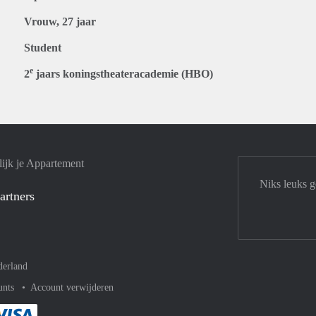
Vrouw, 27 jaar
Student
e
2
jaars koningstheateracademie (HBO)
ijk je Appartement
Niks leuks 
artners
derland
unts
Account verwijderen
met Paypal
kelijk af met Mastercard
ent gemakkelijk af met Meastro
Je rekent gemakkelijk af met Visa