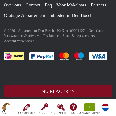
Over ons
Contact
Faq
Voor Makelaars
Partners
Gratis je Appartement aanbieden in Den Bosch
© 2026 - Appartement Den Bosch - KvK nr. 02094127 –
Nederland
Voorwaarden & privacy
Disclaimer
Spam & nep-accounts
Account verwijderen
Je rekent gemakkelijk af met Paypal
Je rekent gemakkelijk af met M
Je rekent gemakkelij
Je re
NU REAGEREN
+
AANMELDEN
INLOGGEN
GEZOCHT
FAQ
APPARTEMENT