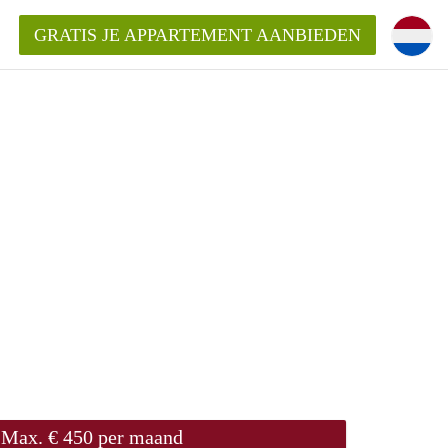
GRATIS JE APPARTEMENT AANBIEDEN
Appartement in Den Bosch?
mentDenBosch?
ding?
Max. € 450 per maand