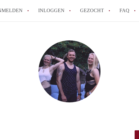
NMELDEN
INLOGGEN
GEZOCHT
FAQ
How to translate AppartementDenBosch!
Wat is AppartementDenBosch?
Hoeveel kost het om te reageren op een 
Wat is de privacyverklaring van Apparte
Berekent AppartementDenBosch
makelaarsvergoeding/bemiddelingsvergoe
Alle veelgestelde vragen