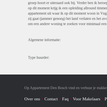
groep hoort er uiteraard ook bij. Verder ben ik beroe
op dit moment krijg ik een opleiding allround timm
appartement uit waar ik op dit moment woon in Vug
zij gaat (jammer genoeg) het land verlaten en het 
om een andere woning te zoeken voor minimaal een 
Algemene informatie:
Type huurder:
Op Appartement Den Bosch vind en verhuur je makkel
Over ons
Contact
Faq
Voor Makelaars
P