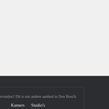
gevonden? Dit is ons andere aanbod in Den Bosch:
Kamers
Studio's