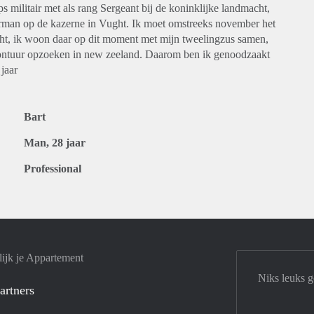
ps militair met als rang Sergeant bij de koninklijke landmacht,
erman op de kazerne in Vught. Ik moet omstreeks november het
ht, ik woon daar op dit moment met mijn tweelingzus samen,
avontuur opzoeken in new zeeland. Daarom ben ik genoodzaakt
jaar
Bart
Man, 28 jaar
Professional
ijk je Appartement
Niks leuks 
artners