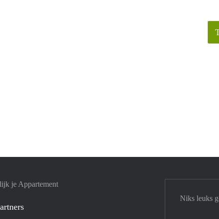
ijk je Appartement
Niks leuks 
artners