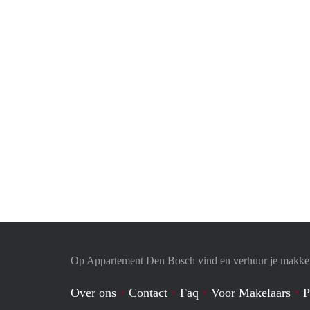
Op Appartement Den Bosch vind en verhuur je makkel
Over ons
Contact
Faq
Voor Makelaars
P