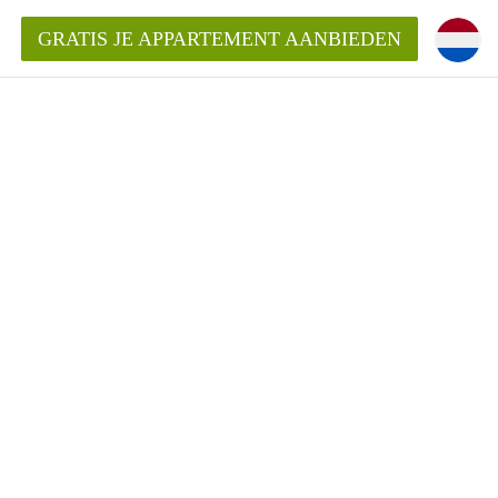
GRATIS JE APPARTEMENT AANBIEDEN
Appartement in Den Bosch?
mentDenBosch?
ding?