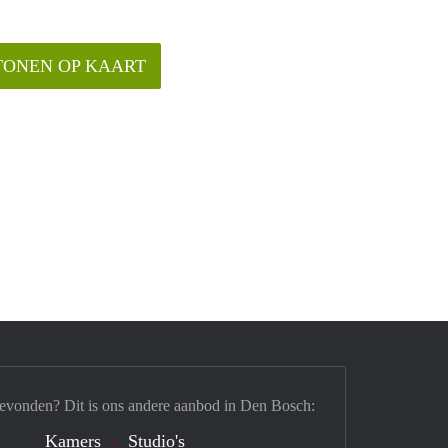
TONEN OP KAART
gevonden? Dit is ons andere aanbod in Den Bosch:
Kamers
Studio's