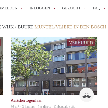
NMELDEN
INLOGGEN
GEZOCHT
FAQ
 WIJK / BUURT
MUNTEL/VLIERT IN DEN BOSCH
How to translate AppartementDenBosch!
Wat is AppartementDenBosch?
VERHUURD
Hoeveel kost het om te reageren op een 
Wat is de privacyverklaring van Apparte
Berekent AppartementDenBosch
makelaarsvergoeding/bemiddelingsvergoe
Alle veelgestelde vragen
Joost
Rob
Aartshertogenlaan
2
86 m
· 3 kamers · Per direct - Onbepaalde tijd