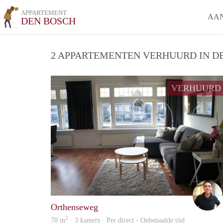
APPARTEMENT
AA
DEN BOSCH
2 APPARTEMENTEN VERHUURD IN DE
VERHUURD
Orthenseweg
2
70 m
· 3 kamers · Per direct - Onbepaalde tijd