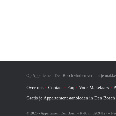
Op Appartement Den Bosch vind en verhuur je makkel
Over ons
Contact
Faq
Voor Makelaars
P
Gratis je Appartement aanbieden in Den Bosch
© 2026 - Appartement Den Bosch - KvK nr. 02094127 –
Ne