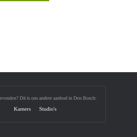
gevonden? Dit is ons andere aanbod in Den Bosch:
Kamers
Studio's