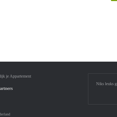
ijk je Appartement
Niks leuks 
artners
derland