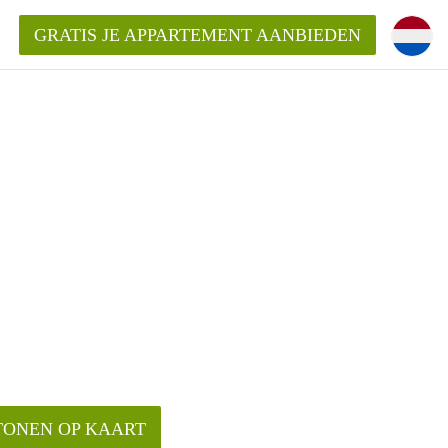
GRATIS JE APPARTEMENT AANBIEDEN
Appartement in Den Bosch?
mentDenBosch?
ding?
TONEN OP KAART