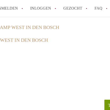
NMELDEN
INLOGGEN
GEZOCHT
FAQ
AMP WEST IN DEN BOSCH
How to translate AppartementDenBosch!
WEST IN DEN BOSCH
Wat is AppartementDenBosch?
Hoeveel kost het om te reageren op een 
Wat is de privacyverklaring van Apparte
Berekent AppartementDenBosch
makelaarsvergoeding/bemiddelingsvergoe
Alle veelgestelde vragen