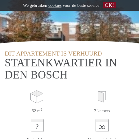
OK!
We gebruiken
cookies
voor de beste service
DIT APPARTEMENT IS VERHUURD
STATENKWARTIER IN
DEN BOSCH
2
62 m
2 kamers
∞
?