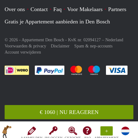
Over ons
Contact
Faq
Voor Makelaars
Partners
Gratis je Appartement aanbieden in Den Bosch
© 2026 - Appartement Den Bosch - KvK nr. 02094127 –
Nederland
Voorwaarden & privacy
Disclaimer
Spam & nep-accounts
Account verwijderen
Je rekent gemakkelijk af met Paypal
Je rekent gemakkelijk af met M
Je rekent gemakkelij
Je re
€ 1060 | NU REAGEREN
+