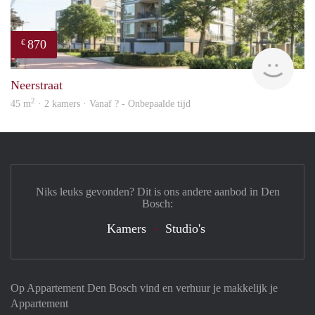
870
€
finde
Neerstraat
2
45 m
· 2 kamers · Vanaf ? - Onbepaalde tijd
Niks leuks gevonden? Dit is ons andere aanbod in Den
Bosch:
Kamers
Studio's
Op Appartement Den Bosch vind en verhuur je makkelijk je
Appartement