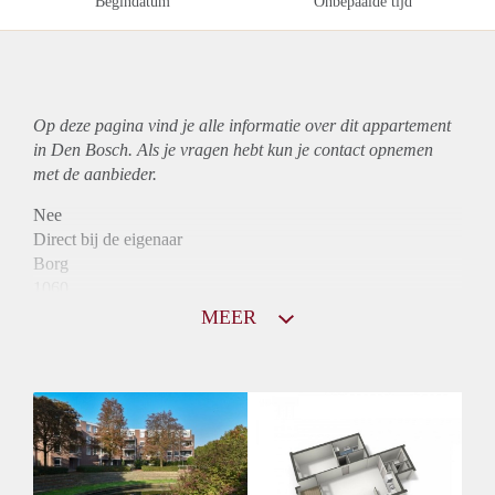
Begindatum
Onbepaalde tijd
Op deze pagina vind je alle informatie over dit
appartement
in Den Bosch. Als je vragen hebt kun je contact opnemen
met de aanbieder.
Nee
Direct bij de eigenaar
Borg
1060
Garantiestelling
MEER
Mogelijk
Huurtoeslag
Niet mogelijk
Inkomen eis
3,2 X Maandhuur Bruto
Huurtermijn
Onbepaalde termijn