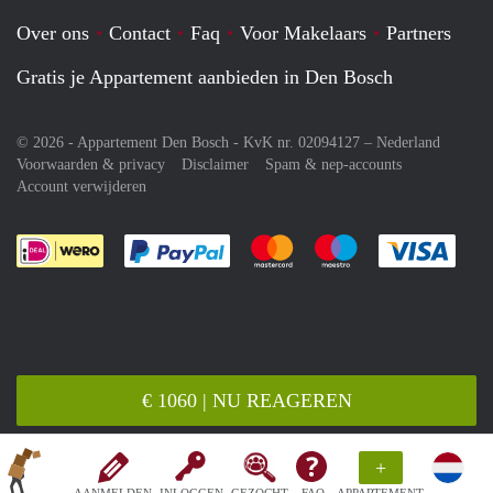
Over ons
Contact
Faq
Voor Makelaars
Partners
Gratis je Appartement aanbieden in Den Bosch
© 2026 - Appartement Den Bosch - KvK nr. 02094127 –
Nederland
Voorwaarden & privacy
Disclaimer
Spam & nep-accounts
Account verwijderen
Je rekent gemakkelijk af met Paypal
Je rekent gemakkelijk af met M
Je rekent gemakkelij
Je re
€ 1060 | NU REAGEREN
+