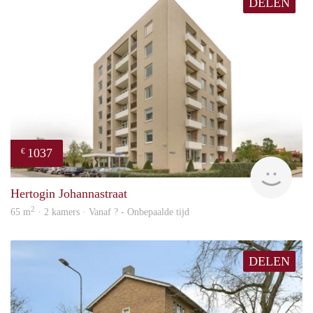
DELEN
1037
€
finde
Hertogin Johannastraat
2
65 m
· 2 kamers · Vanaf ? - Onbepaalde tijd
DELEN