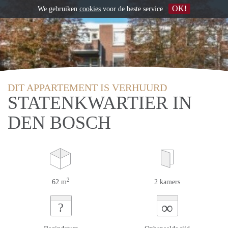
OK!
We gebruiken
cookies
voor de beste service
DIT APPARTEMENT IS VERHUURD
STATENKWARTIER IN
DEN BOSCH
2
62 m
2 kamers
∞
?