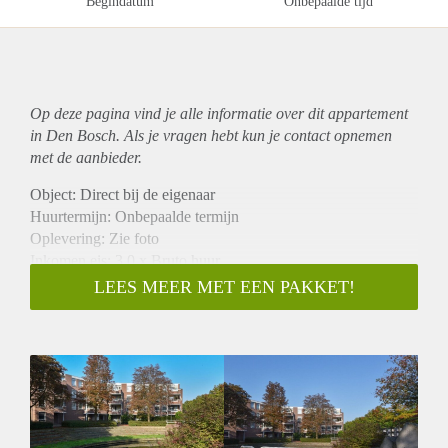
Begindatum
Onbepaalde tijd
Op deze pagina vind je alle informatie over dit
appartement
in Den Bosch. Als je vragen hebt kun je contact opnemen
met de aanbieder.
Object: Direct bij de eigenaar
Huurtermijn: Onbepaalde termijn
Oplevering: Zie foto
Inkomen eis: 3,0 x Bruto huur
Garantiestelling mogelijk: Ja
LEES MEER MET EEN PAKKET!
Borg: 1 Maand
Bemiddeling kosten: Nee
Woningdelers toegestaan: Ja
Huisdieren toegestaan: Afhankelijk van de Eigenaar
Huurtoeslag grens: Nee
Geschikt voor studenten: Afhankelijk van de Eigenaar