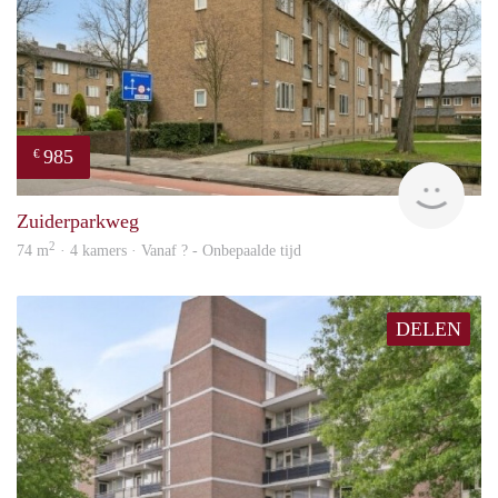
985
€
finde
Zuiderparkweg
2
74 m
· 4 kamers · Vanaf ? - Onbepaalde tijd
DELEN