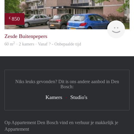
850
€
rent
Zesde Buitenpepers
2
60 m
· 2 kamers · Vanaf ? - Onbepaalde tijd
Niks leuks gevonden? Dit is ons andere aanbod in Den
Bosch:
Kamers
Studio's
Op Appartement Den Bosch vind en verhuur je makkelijk je
Appartement