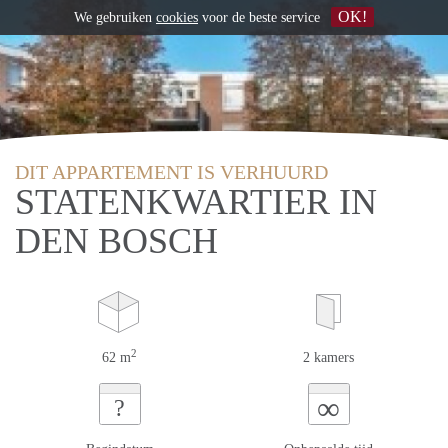
OK!
We gebruiken
cookies
voor de beste service
DIT APPARTEMENT IS VERHUURD
STATENKWARTIER IN
DEN BOSCH
2
62 m
2 kamers
∞
?