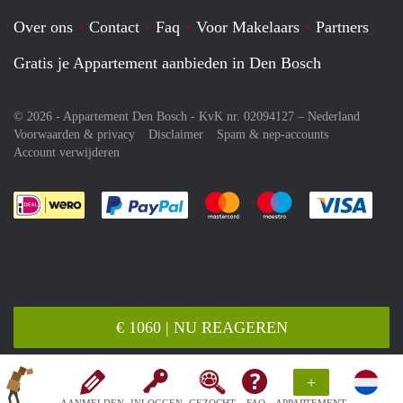
Over ons
Contact
Faq
Voor Makelaars
Partners
Gratis je Appartement aanbieden in Den Bosch
© 2026 - Appartement Den Bosch - KvK nr. 02094127 –
Nederland
Voorwaarden & privacy
Disclaimer
Spam & nep-accounts
Account verwijderen
Je rekent gemakkelijk af met Paypal
Je rekent gemakkelijk af met M
Je rekent gemakkelij
Je re
€ 1060 | NU REAGEREN
+