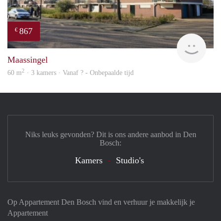
867
€
Woni
Maassingel
2
60 m
· 3 kamers · Vanaf ? - Onbepaalde tijd
Niks leuks gevonden? Dit is ons andere aanbod in Den
Bosch:
Kamers
Studio's
Op Appartement Den Bosch vind en verhuur je makkelijk je
Appartement