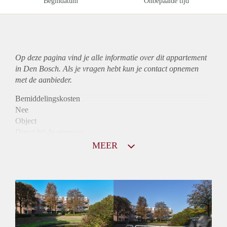
Begindatum
Onbepaalde tijd
Op deze pagina vind je alle informatie over dit
appartement
in Den Bosch. Als je vragen hebt kun je contact opnemen
met de aanbieder.
Bemiddelingskosten
Nee
Object
Direct bij de eigenaar
Borg
MEER
895
Garantiestelling
Mogelijk
Huurtoeslag
Niet mogelijk
Inkomen eis
3,0 X Maandhuur Bruto