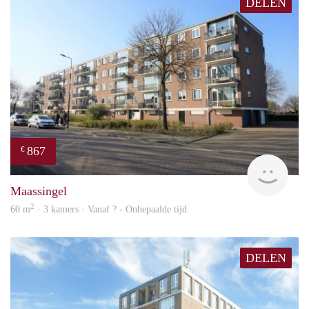
DELEN
867
€
finde
Maassingel
2
60 m
· 3 kamers · Vanaf ? - Onbepaalde tijd
DELEN