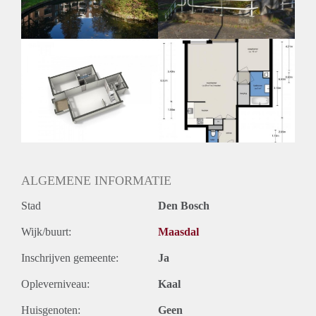
Huurtermijn
Onbepaalde termijn
Oplevering
Kaal
ALGEMENE INFORMATIE
Stad
Den Bosch
Wijk/buurt:
Maasdal
Inschrijven gemeente:
Ja
Opleverniveau:
Kaal
Huisgenoten:
Geen