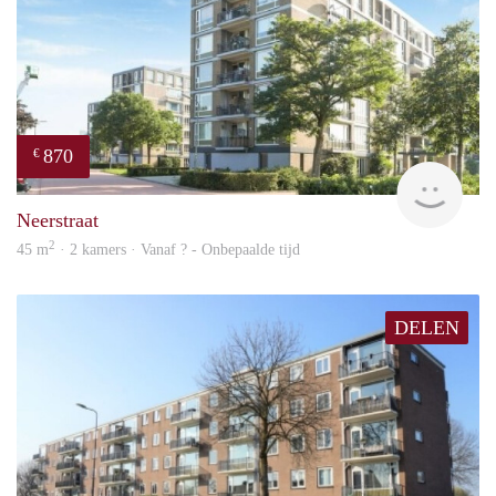
870
€
finde
Neerstraat
2
45 m
· 2 kamers · Vanaf ? - Onbepaalde tijd
DELEN