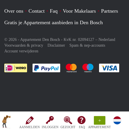
Over ons
Contact
Faq
Voor Makelaars
Partners
Gratis je Appartement aanbieden in Den Bosch
© 2026 - Appartement Den Bosch - KvK nr. 02094127 –
Nederland
Voorwaarden & privacy
Disclaimer
Spam & nep-accounts
Account verwijderen
Je rekent gemakkelijk af met Paypal
Je rekent gemakkelijk af met M
Je rekent gemakkelij
Je re
+
AANMELDEN
INLOGGEN
GEZOCHT
FAQ
APPARTEMENT