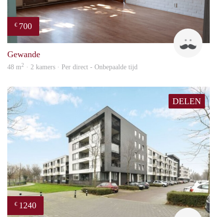
700
€
Henr
Gewande
2
48 m
· 2 kamers · Per direct - Onbepaalde tijd
DELEN
1240
€
finde