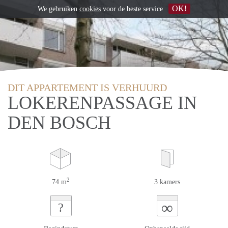
OK!
We gebruiken
cookies
voor de beste service
DIT APPARTEMENT IS VERHUURD
LOKERENPASSAGE IN
DEN BOSCH
2
74 m
3 kamers
∞
?