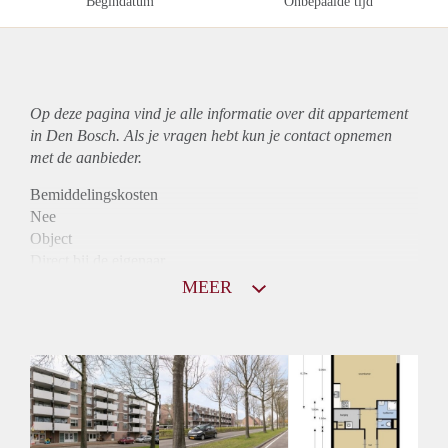
Begindatum
Onbepaalde tijd
Op deze pagina vind je alle informatie over dit
appartement
in Den Bosch. Als je vragen hebt kun je contact opnemen
met de aanbieder.
Bemiddelingskosten
Nee
Object
Direct bij de eigenaar
Borg
MEER
950
Garantiestelling
Mogelijk
Huurtoeslag
Niet mogelijk
Inkomen eis
3,1 X Maandhuur Bruto