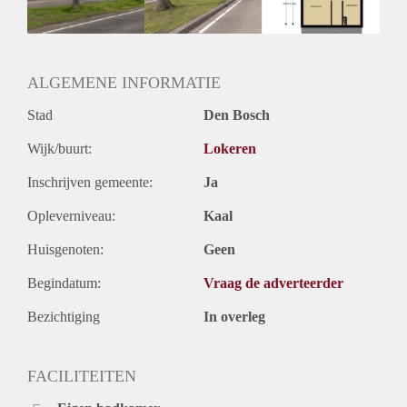
Huurtermijn
Onbepaalde termijn
Oplevering
Kaal
ALGEMENE INFORMATIE
Stad
Den Bosch
Wijk/buurt:
Lokeren
Inschrijven gemeente:
Ja
Opleverniveau:
Kaal
Huisgenoten:
Geen
Begindatum:
Vraag de adverteerder
Bezichtiging
In overleg
FACILITEITEN