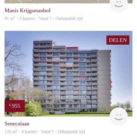
Manis Krijgsmanhof
2
91 m
· 3 kamers · Vanaf ? - Onbepaalde tijd
DELEN
955
€
finde
Senecalaan
2
125 m
· 4 kamers · Vanaf ? - Onbepaalde tijd