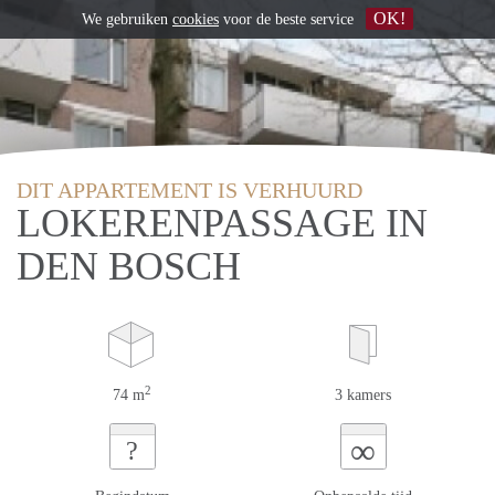
OK!
We gebruiken
cookies
voor de beste service
DIT APPARTEMENT IS VERHUURD
LOKERENPASSAGE IN
DEN BOSCH
2
74 m
3 kamers
∞
?