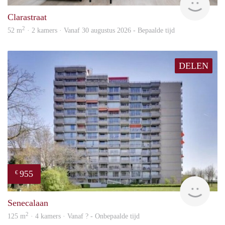
Clarastraat
2
52 m
· 2 kamers · Vanaf 30 augustus 2026 - Bepaalde tijd
DELEN
955
€
rent
Senecalaan
2
125 m
· 4 kamers · Vanaf ? - Onbepaalde tijd