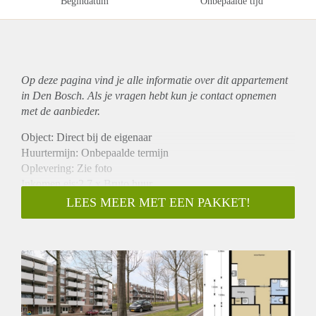
Begindatum
Onbepaalde tijd
Op deze pagina vind je alle informatie over dit
appartement
in Den Bosch. Als je vragen hebt kun je contact opnemen
met de aanbieder.
Object: Direct bij de eigenaar
Huurtermijn: Onbepaalde termijn
Oplevering: Zie foto
Inkomen eis:2,7 x Bruto huur
Garantiestelling mogelijk: Ja
LEES MEER MET EEN PAKKET!
Borg: 1 Maand
Bemiddeling kosten: Nee
Woningdelers toegestaan: Ja
Huisdieren toegestaan: Afhankelijk van de Eigenaar
Huurtoeslag grens: Nee
Geschikt voor studenten: Afhankelijk van de Eigenaar