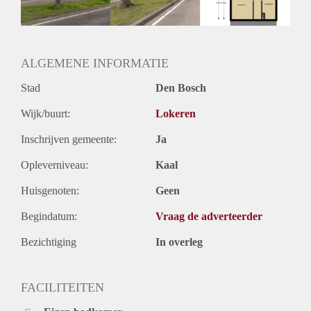
Huurtermijn
Onbepaalde termijn
Oplevering
Kaal
ALGEMENE INFORMATIE
Stad
Den Bosch
Wijk/buurt:
Lokeren
Inschrijven gemeente:
Ja
Opleverniveau:
Kaal
Huisgenoten:
Geen
Begindatum:
Vraag de adverteerder
Bezichtiging
In overleg
FACILITEITEN