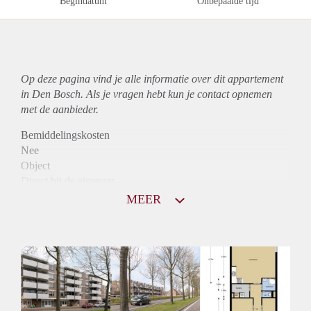
Begindatum
Onbepaalde tijd
Op deze pagina vind je alle informatie over dit
appartement
in Den Bosch. Als je vragen hebt kun je contact opnemen
met de aanbieder.
Bemiddelingskosten
Nee
Object
Direct bij de eigenaar
Borg
MEER
950
Garantiestelling
Mogelijk
Huurtoeslag
Niet mogelijk
Inkomen eis
3,1 X Maandhuur Bruto