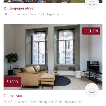
Buitenpepersdreef
2
58 m
· 2 kamers · Vanaf ? - Onbepaalde tijd
DELEN
1600
€
Next
Clarastraat
2
52 m
· 2 kamers · Vanaf 30 augustus 2026 - Bepaalde tijd