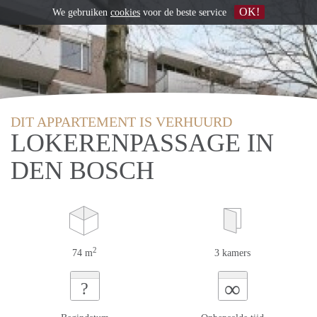
OK!
We gebruiken
cookies
voor de beste service
DIT APPARTEMENT IS VERHUURD
LOKERENPASSAGE IN
DEN BOSCH
2
74 m
3 kamers
∞
?