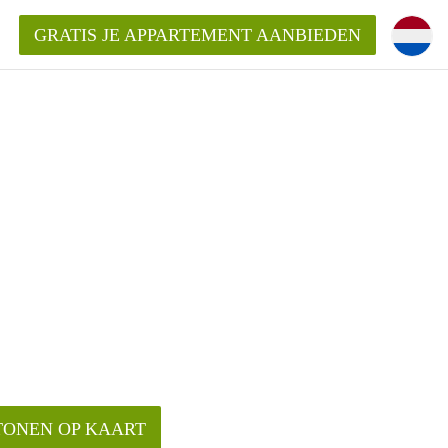
GRATIS JE APPARTEMENT AANBIEDEN
Appartement in Den Bosch?
mentDenBosch?
ding?
TONEN OP KAART