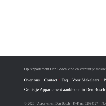
Op Appartement Den Bosch vind en verhuur je makkel
Over ons
Contact
Faq
Voor Makelaars
P
Gratis je Appartement aanbieden in Den Bosch
© 2026 - Appartement Den Bosch - KvK nr. 02094127 –
Ne