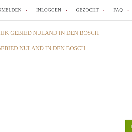
NMELDEN
INLOGGEN
GEZOCHT
FAQ
IJK GEBIED NULAND IN DEN BOSCH
How to translate AppartementDenBosch!
GEBIED NULAND IN DEN BOSCH
Wat is AppartementDenBosch?
Hoeveel kost het om te reageren op een 
Wat is de privacyverklaring van Apparte
Berekent AppartementDenBosch
makelaarsvergoeding/bemiddelingsvergoe
Alle veelgestelde vragen