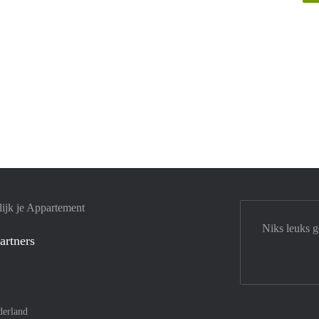
ijk je Appartement
Niks leuks 
artners
derland