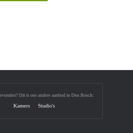
gevonden? Dit is ons andere aanbod in Den Bosch:
Kamers
Studio's