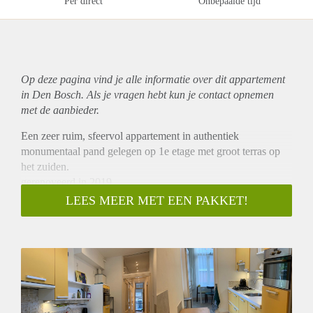
Per direct
Onbepaalde tijd
Op deze pagina vind je alle informatie over dit
appartement
in Den Bosch. Als je vragen hebt kun je contact opnemen
met de aanbieder.
Een zeer ruim, sfeervol appartement in authentiek
monumentaal pand gelegen op 1e etage met groot terras op
het zuiden.
gerenoveerd in 2019.
Ligging
LEES MEER MET EEN PAKKET!
's-Hertogenbosch centrum, schuin tegenover station, bij
binnenstad in rustige woonstraat. Het betreft geen straat met
doorgaand verkeer; daardoor extra aantrekkelijk woongenot!
Station en uitgaanswijk de Uilenburg om de hoek.
Algemeen
hal, gang, keuken en badkamer: nieuwe tegelvloeren met
vloerverwarming.