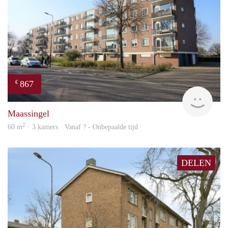
867
€
finde
Maassingel
2
60 m
· 3 kamers · Vanaf ? - Onbepaalde tijd
DELEN