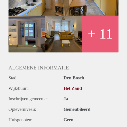
Nieuwe luxe keuken met afwasmachine, royale koelkast,
oven, enz.
Badkamer, gerenoveerd met inloopdouche en design
badkamermeubel.
Nieuwe, aparte toiletruimte met wandcloset en fontein.
+ 11
Wasruimte met wasmachine en wasdroger.
ALGEMENE INFORMATIE
Stad
Den Bosch
Wijk/buurt:
Het Zand
Inschrijven gemeente:
Ja
Opleverniveau:
Gemeubileerd
Huisgenoten:
Geen