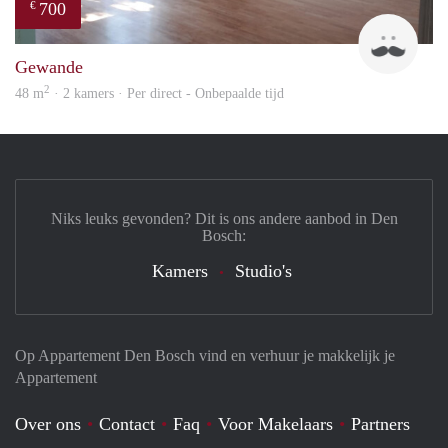
700
€
Henr
Gewande
2
48 m
· 2 kamers · Per direct - Onbepaalde tijd
Niks leuks gevonden? Dit is ons andere aanbod in Den
Bosch:
Kamers
Studio's
Op Appartement Den Bosch vind en verhuur je makkelijk je
Appartement
Over ons
Contact
Faq
Voor Makelaars
Partners