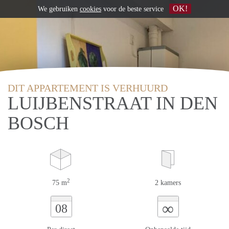
OK!
We gebruiken
cookies
voor de beste service
DIT APPARTEMENT IS VERHUURD
LUIJBENSTRAAT IN DEN
BOSCH
2
75 m
2 kamers
∞
08