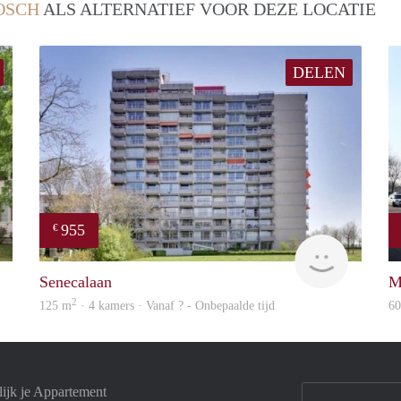
OSCH
ALS ALTERNATIEF VOOR DEZE LOCATIE
DELEN
955
€
finder
rent
Senecalaan
M
2
125 m
· 4 kamers · Vanaf ? - Onbepaalde tijd
6
ijk je Appartement