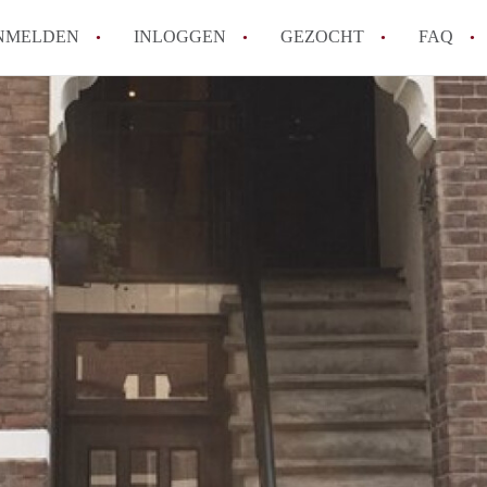
NMELDEN
INLOGGEN
GEZOCHT
FAQ
How to translate AppartementDenBosch!
Wat is AppartementDenBosch?
Hoeveel kost het om te reageren op een 
Wat is de privacyverklaring van Apparte
Berekent AppartementDenBosch
makelaarsvergoeding/bemiddelingsvergoe
Alle veelgestelde vragen