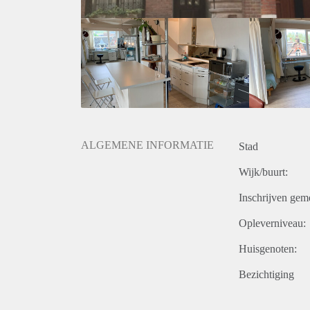
Parkeren
Digitaal parkeren in de straat en omgeving.
Voor lang parkeren is een optie een transferium met 
ALGEMENE INFORMATIE
Stad
Wijk/buurt:
Inschrijven gem
Opleverniveau:
Huisgenoten:
Bezichtiging