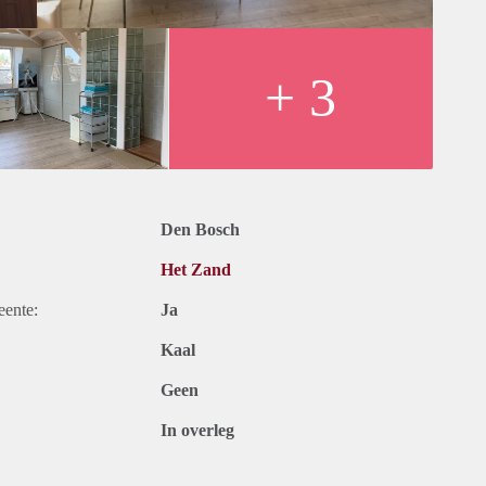
bus-transfer naar het centrum van de stad.
+ 3
Den Bosch
Het Zand
eente:
Ja
Kaal
Geen
In overleg