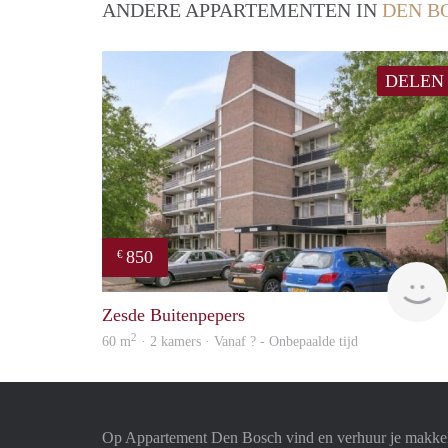
ANDERE APPARTEMENTEN IN
DEN B
DELEN
850
€
Zesde Buitenpepers
2
60 m
· 2 kamers · Vanaf ? - Onbepaalde tijd
Op Appartement Den Bosch vind en verhuur je makkel