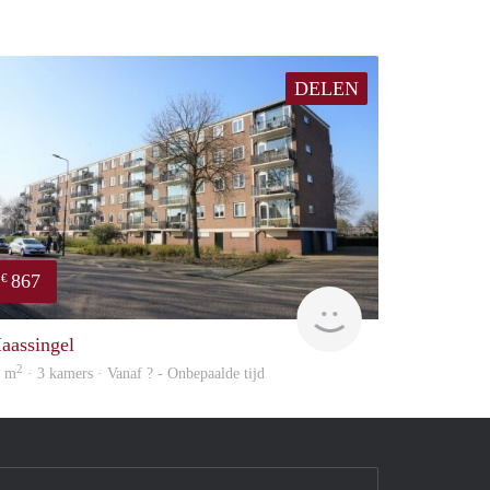
DELEN
867
€
finder
aassingel
2
0 m
· 3 kamers · Vanaf ? - Onbepaalde tijd