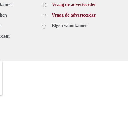
dkamer
Vraag de adverteerder
uken
Vraag de adverteerder
t
Eigen woonkamer
rdeur