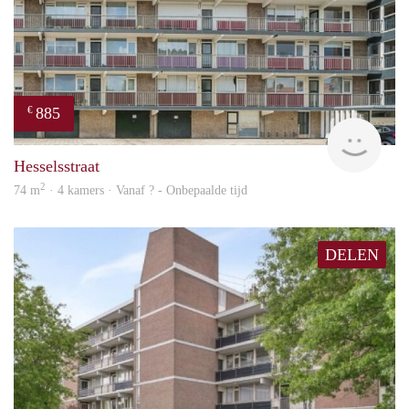
885
€
rent
Hesselsstraat
2
74 m
· 4 kamers · Vanaf ? - Onbepaalde tijd
DELEN