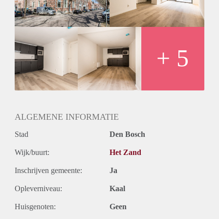
GAS exclusief Elektra en Water
inkomenseis minimaal 3x maand huur aan bruto maandsalaris
(borgsteller is mogelijk)
2 maanden waarborgsom
geen huisdieren
+ 5
minimaal 12 maanden daarna onbepaalde tijd
ALGEMENE INFORMATIE
Stad
Den Bosch
Wijk/buurt:
Het Zand
Inschrijven gemeente:
Ja
Opleverniveau:
Kaal
Huisgenoten:
Geen