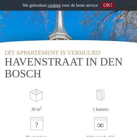
OK!
We gebruiken
cookies
voor de beste service
DIT APPARTEMENT IS VERHUURD
HAVENSTRAAT IN DEN
BOSCH
2
30 m
2 kamers
∞
?