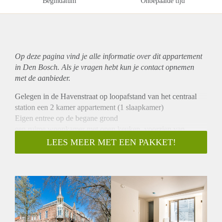
Begindatum
Onbepaalde tijd
Op deze pagina vind je alle informatie over dit
appartement
in Den Bosch. Als je vragen hebt kun je contact opnemen
met de aanbieder.
Gelegen in de Havenstraat op loopafstand van het centraal
station een 2 kamer appartement (1 slaapkamer)
Eigen entree op de begane grond
een ruime woonkamer met open keuken, voorzien van
koelkast met diepvriesvak, vaatwasser en magnetron.
LEES MEER MET EEN PAKKET!
Grenzend aan een buitenruimte
Slaapkamer. Badkamer met douche, wastafel met meubel en
toilet.
gehele appartement is voorzien van pvc vloer, raambekleding
en verlichting. Er is een gezamenlijke fietsenberging
huur voorwaarden:
huurprijs is € 975 plus €75 servicekosten en €75 voorschot