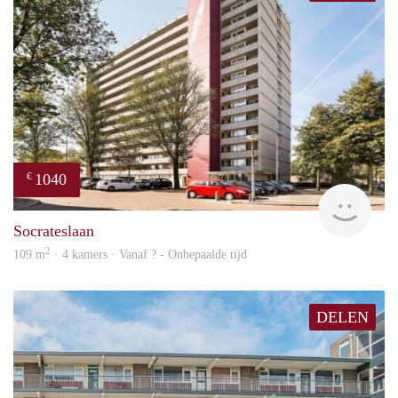
1040
€
finde
Socrateslaan
2
109 m
· 4 kamers · Vanaf ? - Onbepaalde tijd
DELEN