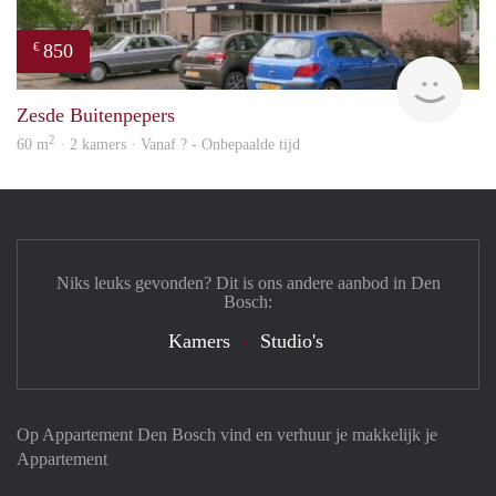
850
€
finde
Zesde Buitenpepers
2
60 m
· 2 kamers · Vanaf ? - Onbepaalde tijd
Niks leuks gevonden? Dit is ons andere aanbod in Den
Bosch:
Kamers
Studio's
Op Appartement Den Bosch vind en verhuur je makkelijk je
Appartement