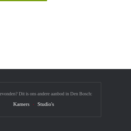
gevonden? Dit is ons andere aanbod in Den Bosch:
Kamers
Studio's