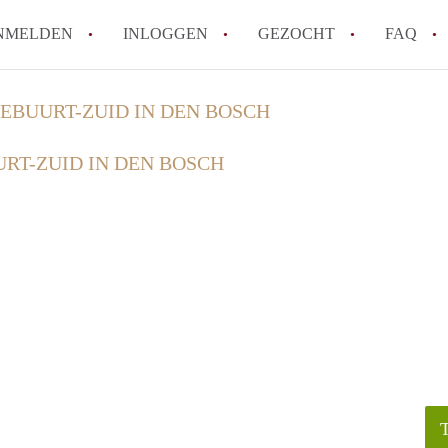
NMELDEN
INLOGGEN
GEZOCHT
FAQ
EBUURT-ZUID IN DEN BOSCH
How to translate AppartementDenBosch!
RT-ZUID IN DEN BOSCH
Wat is AppartementDenBosch?
Hoeveel kost het om te reageren op een 
Wat is de privacyverklaring van Apparte
Berekent AppartementDenBosch
makelaarsvergoeding/bemiddelingsvergoe
Alle veelgestelde vragen