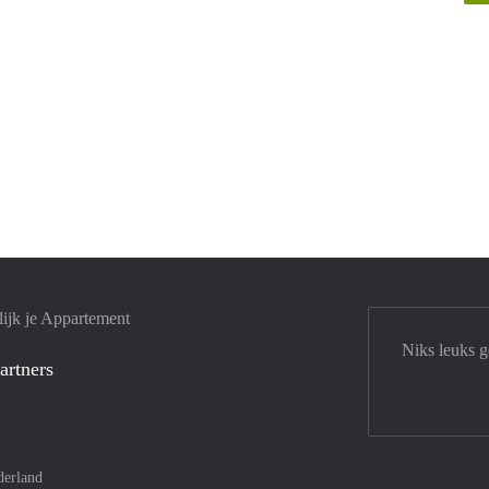
ijk je Appartement
Niks leuks 
artners
derland