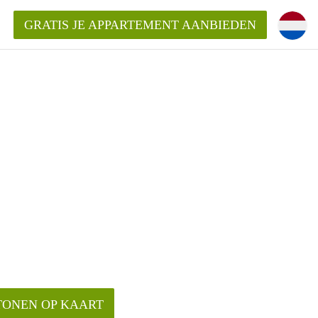
GRATIS JE APPARTEMENT AANBIEDEN
Appartement in Den Bosch?
mentDenBosch?
ding?
TONEN OP KAART