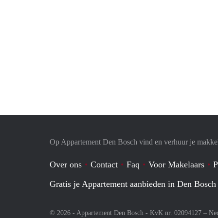
Op Appartement Den Bosch vind en verhuur je makkel
Over ons
Contact
Faq
Voor Makelaars
P
Gratis je Appartement aanbieden in Den Bosch
© 2026 - Appartement Den Bosch - KvK nr. 02094127 –
Ne