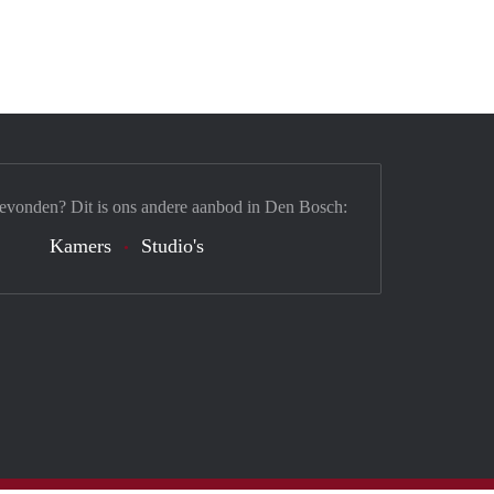
gevonden? Dit is ons andere aanbod in Den Bosch:
Kamers
Studio's