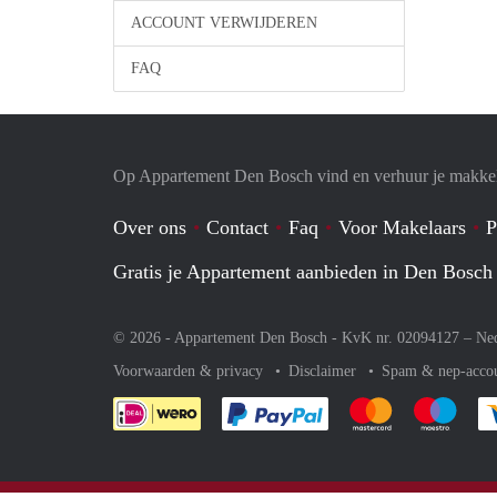
ACCOUNT VERWIJDEREN
FAQ
Op Appartement Den Bosch vind en verhuur je makkel
Over ons
Contact
Faq
Voor Makelaars
P
Gratis je Appartement aanbieden in Den Bosch
© 2026 - Appartement Den Bosch - KvK nr. 02094127 –
Ne
Voorwaarden & privacy
Disclaimer
Spam & nep-acco
Je rekent gemakkelijk af 
Je rekent gemak
Je rek