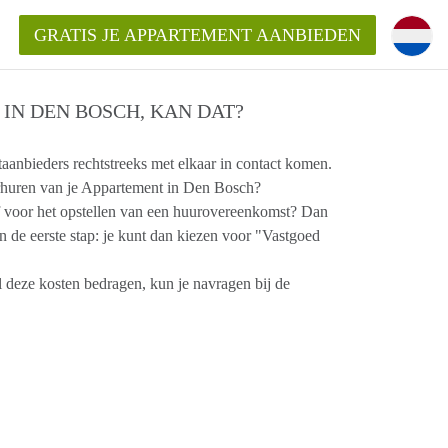
GRATIS JE APPARTEMENT AANBIEDEN
IN DEN BOSCH, KAN DAT?
nbieders rechtstreeks met elkaar in contact komen.
verhuren van je Appartement in Den Bosch?
Appartement in Den Bosch?
f voor het opstellen van een huurovereenkomst? Dan
mentDenBosch?
 de eerste stap: je kunt dan kiezen voor "Vastgoed
ding?
 deze kosten bedragen, kun je navragen bij de