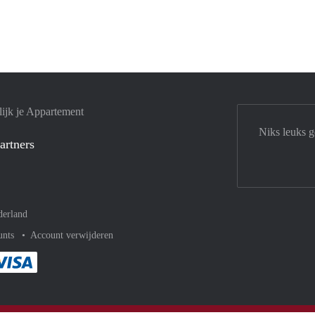
ijk je Appartement
Niks leuks 
artners
derland
unts
Account verwijderen
met Paypal
kelijk af met Mastercard
ent gemakkelijk af met Meastro
Je rekent gemakkelijk af met Visa