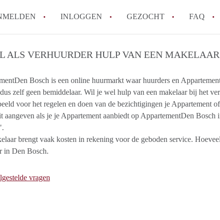
NMELDEN
INLOGGEN
GEZOCHT
FAQ
IL ALS VERHUURDER HULP VAN EEN MAKELAAR 
How to translate AppartementDenBosch!
Wat is AppartementDenBosch?
entDen Bosch is een online huurmarkt waar huurders en Appartementaa
 dus zelf geen bemiddelaar. Wil je wel hulp van een makelaar bij het 
Hoeveel kost het om te reageren op een 
eeld voor het regelen en doen van de bezichtigingen je Appartement o
Wat is de privacyverklaring van Apparte
it aangeven als je je Appartement aanbiedt op AppartementDen Bosch in
Berekent AppartementDenBosch
".
makelaarsvergoeding/bemiddelingsvergoe
laar brengt vaak kosten in rekening voor de geboden service. Hoeveel
Alle veelgestelde vragen
r in Den Bosch.
lgestelde vragen