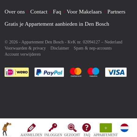
Over ons
Contact
Faq
Voor Makelaars
Partners
Gratis je Appartement aanbieden in Den Bosch
© 2026 - Appartement Den Bosch - KvK nr. 02094127 –
Nederland
Voorwaarden & privacy
Disclaimer
Spam & nep-accounts
Account verwijderen
Je rekent gemakkelijk af met Paypal
Je rekent gemakkelijk af met M
Je rekent gemakkelij
Je re
+
AANMELDEN
INLOGGEN
GEZOCHT
FAQ
APPARTEMENT