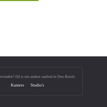
gevonden? Dit is ons andere aanbod in Den Bosch:
Kamers
Studio's