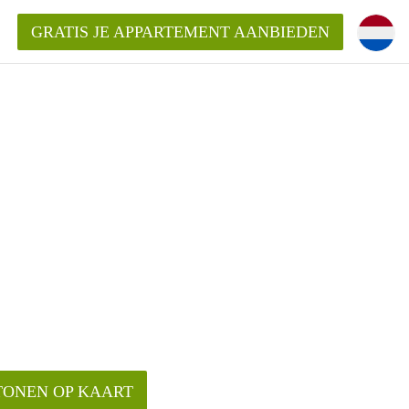
GRATIS JE APPARTEMENT AANBIEDEN
Appartement in Den Bosch?
mentDenBosch?
ding?
TONEN OP KAART