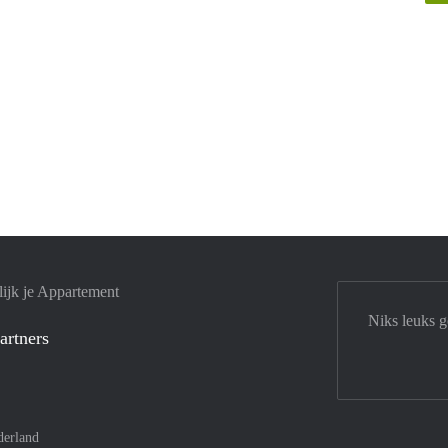
ijk je Appartement
Niks leuks 
artners
derland