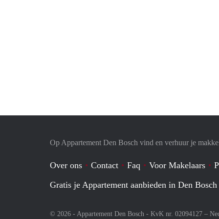
Op Appartement Den Bosch vind en verhuur je makkel
Over ons
Contact
Faq
Voor Makelaars
P
Gratis je Appartement aanbieden in Den Bosch
© 2026 - Appartement Den Bosch - KvK nr. 02094127 –
Ne