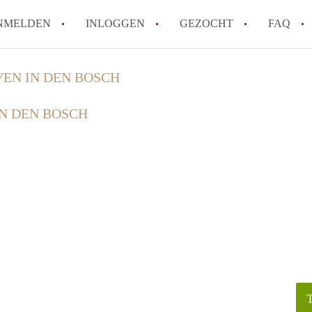
NMELDEN
INLOGGEN
GEZOCHT
FAQ
VEN IN DEN BOSCH
How to translate AppartementDenBosch!
IN DEN BOSCH
Wat is AppartementDenBosch?
Hoeveel kost het om te reageren op een 
Wat is de privacyverklaring van Apparte
Berekent AppartementDenBosch
makelaarsvergoeding/bemiddelingsvergoe
Alle veelgestelde vragen