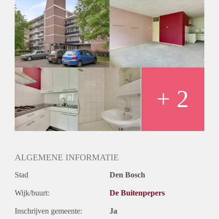
Huurtoeslag
Mogelijk
Inkomen eis
N.V.T.
Huurtermijn
Onbepaalde termijn
Oplevering
Kaal
+ 2
ALGEMENE INFORMATIE
Stad
Den Bosch
Wijk/buurt:
De Buitenpepers
Inschrijven gemeente:
Ja