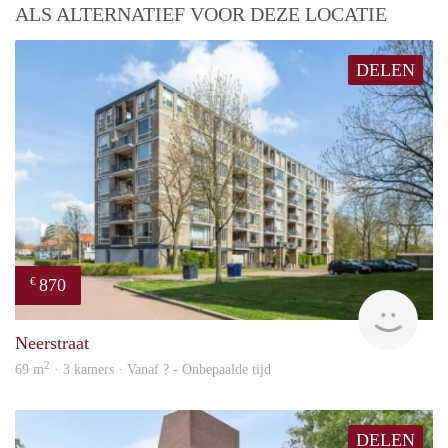
ALS ALTERNATIEF VOOR DEZE LOCATIE
DELEN
870
€
Woni
Neerstraat
2
69 m
· 3 kamers · Vanaf ? - Onbepaalde tijd
DELEN