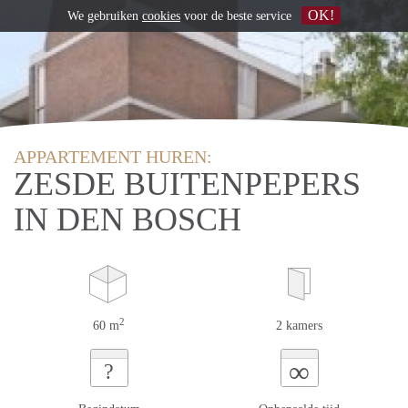
OK!
We gebruiken
cookies
voor de beste service
APPARTEMENT HUREN:
ZESDE BUITENPEPERS
IN DEN BOSCH
2
60 m
2 kamers
∞
?