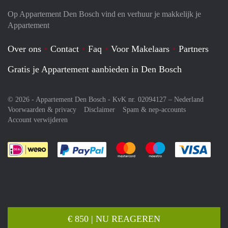
Op Appartement Den Bosch vind en verhuur je makkelijk je
Appartement
Over ons
Contact
Faq
Voor Makelaars
Partners
Gratis je Appartement aanbieden in Den Bosch
© 2026 - Appartement Den Bosch - KvK nr. 02094127 –
Nederland
Voorwaarden & privacy
Disclaimer
Spam & nep-accounts
Account verwijderen
Je rekent gemakkelijk af met Paypal
Je rekent gemakkelijk af met M
Je rekent gemakkelij
Je re
€ 850 | NU REAGEREN