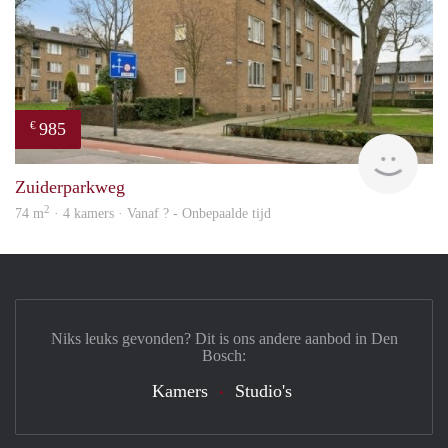
985
€
finde
Zuiderparkweg
2
74 m
· 4 kamers · Vanaf ? - Onbepaalde tijd
Niks leuks gevonden? Dit is ons andere aanbod in Den
Bosch:
Kamers
Studio's