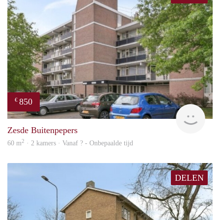
850
€
rent
Zesde Buitenpepers
2
60 m
· 2 kamers · Vanaf ? - Onbepaalde tijd
DELEN