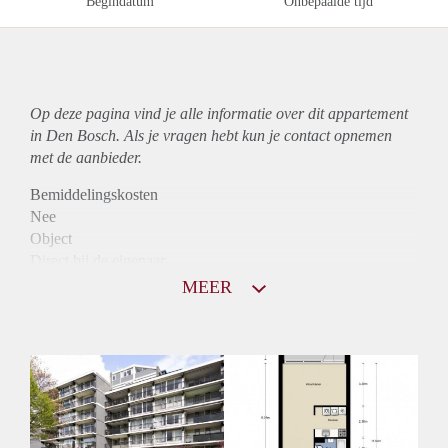
Begindatum
Onbepaalde tijd
Op deze pagina vind je alle informatie over dit
appartement
in Den Bosch. Als je vragen hebt kun je contact opnemen
met de aanbieder.
Bemiddelingskosten
Nee
Object
Direct bij de eigenaar
Borg
MEER
975
Garantiestelling
Mogelijk
Huurtoeslag
Niet mogelijk
Inkomen eis
2,9 X Maandhuur Bruto