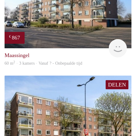
867
€
finde
Maassingel
2
60 m
· 3 kamers · Vanaf ? - Onbepaalde tijd
DELEN