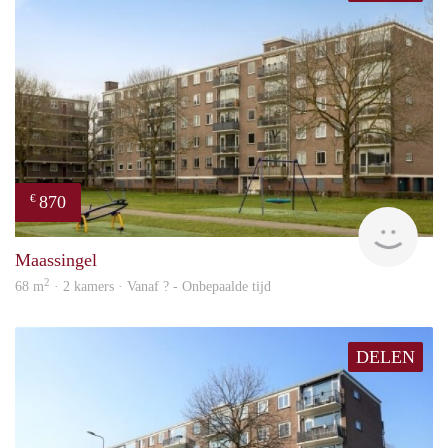
870
€
finde
Maassingel
2
68 m
· 2 kamers · Vanaf ? - Onbepaalde tijd
DELEN