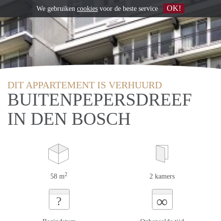
OK!
We gebruiken
cookies
voor de beste service
DIT APPARTEMENT IS VERHUURD
BUITENPEPERSDREEF
IN DEN BOSCH
2
58 m
2 kamers
∞
?