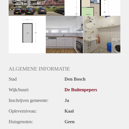
Huurtermijn
Onbepaalde termijn
Oplevering
Kaal
ALGEMENE INFORMATIE
Stad
Den Bosch
Wijk/buurt:
De Buitenpepers
Inschrijven gemeente:
Ja
Opleverniveau:
Kaal
Huisgenoten:
Geen