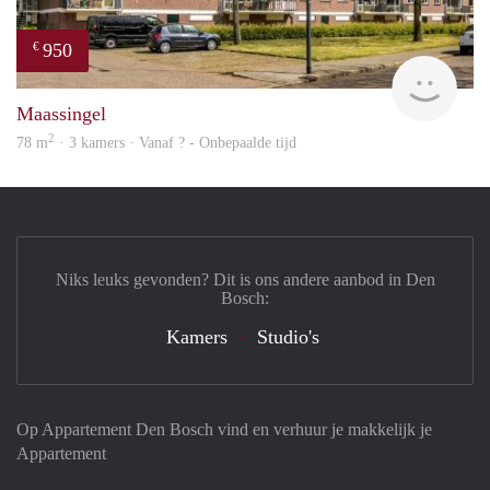
950
€
finde
Maassingel
2
78 m
· 3 kamers · Vanaf ? - Onbepaalde tijd
Niks leuks gevonden? Dit is ons andere aanbod in Den
Bosch:
Kamers
Studio's
Op Appartement Den Bosch vind en verhuur je makkelijk je
Appartement