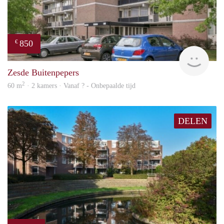
850
€
rent
Zesde Buitenpepers
2
60 m
· 2 kamers · Vanaf ? - Onbepaalde tijd
DELEN