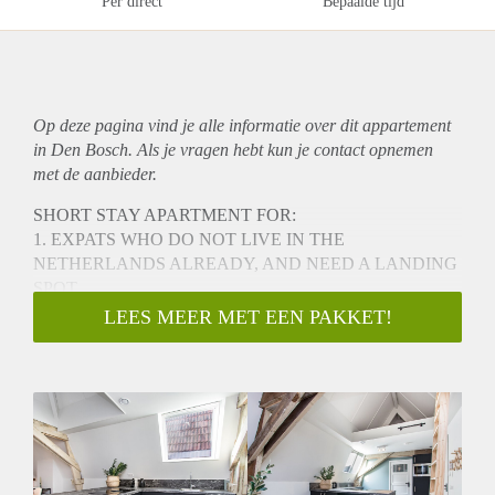
Per direct
Bepaalde tijd
Op deze pagina vind je alle informatie over dit
appartement
in Den Bosch. Als je vragen hebt kun je contact opnemen
met de aanbieder.
SHORT STAY APARTMENT FOR:
1. EXPATS WHO DO NOT LIVE IN THE
NETHERLANDS ALREADY, AND NEED A LANDING
SPOT
2. YOU WILL GET DIVORCED AND NEED TO LIVE
LEES MEER MET EEN PAKKET!
CLOSE TO YOUR CHILDREN
carefully designed 2 room apartment (2023). You have your
own private terrace at the quit backside of the building. The
residence has a high ceiling and large windows, allowing
plenty of natural light to enter. Luxury bathroom and well-
equipped kitchen. The spacious apartment is fully furnished.
The Visstraat SHORTSTAY apartments are centrally located,