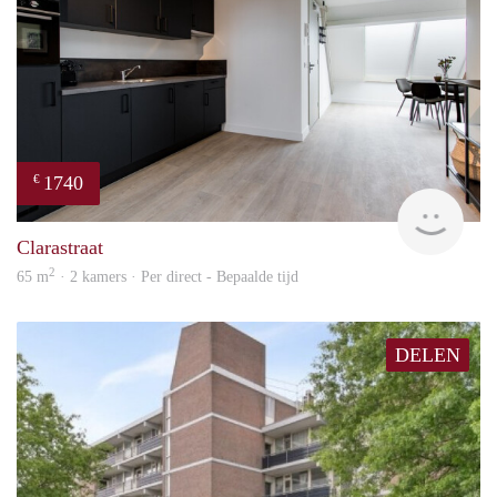
1740
€
Next
Clarastraat
2
65 m
· 2 kamers · Per direct - Bepaalde tijd
DELEN