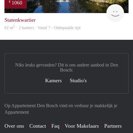
1060
€
rent
Statenkwartier
2
62 m
· 2 kamers · Vanaf ? - Onbepaalde tijd
Niks leuks gevonden? Dit is ons andere aanbod in Den
Bosch:
Kamers
Studio's
Op Appartement Den Bosch vind en verhuur je makkelijk je
Appartement
Over ons
Contact
Faq
Voor Makelaars
Partners