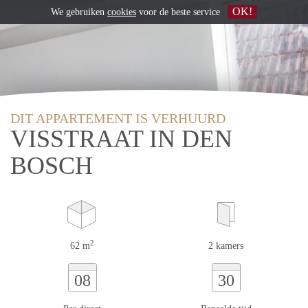
OK!
We gebruiken
cookies
voor de beste service
DIT APPARTEMENT IS VERHUURD
VISSTRAAT IN DEN
BOSCH
2
62 m
2 kamers
08
30