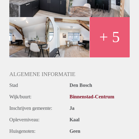
only a 5 minute walk from 's-Hertogenbosch central station.
These one-bedroom apartments provide the comfort and
convenience of living in a home away from home.
Ideal for one or two occupants, these apartments feature a
beautiful open kitchen and dining area, comfortable living
+ 5
and working space, and a double bed to relax at the end of a
long day. The apartments can be rented to expats for a
maximum of 6 months.
ALGEMENE INFORMATIE
Stad
Den Bosch
Wijk/buurt:
Binnenstad-Centrum
Inschrijven gemeente:
Ja
Opleverniveau:
Kaal
Huisgenoten:
Geen