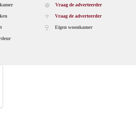
dkamer
Vraag de adverteerder
uken
Vraag de adverteerder
t
Eigen woonkamer
rdeur