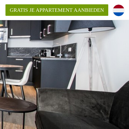
GRATIS JE APPARTEMENT AANBIEDEN
Appartement in Den Bosch?
mentDenBosch?
ding?