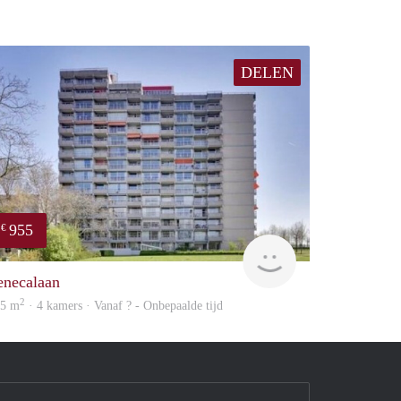
DELEN
955
€
rent
enecalaan
2
25 m
· 4 kamers · Vanaf ? - Onbepaalde tijd