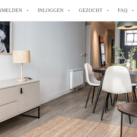
NMELDEN
INLOGGEN
GEZOCHT
FAQ
How to translate AppartementDenBosch!
Wat is AppartementDenBosch?
Hoeveel kost het om te reageren op een 
Wat is de privacyverklaring van Apparte
Berekent AppartementDenBosch
makelaarsvergoeding/bemiddelingsvergoe
Alle veelgestelde vragen