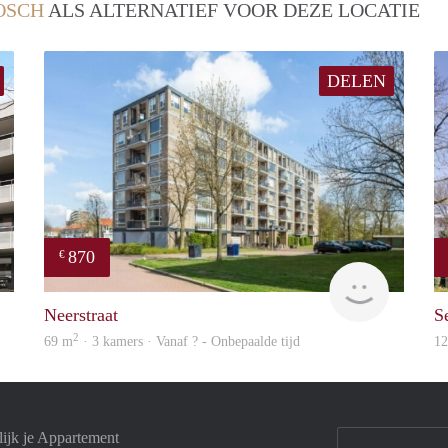
OSCH
ALS ALTERNATIEF VOOR DEZE LOCATIE
DELEN
870
€
Woning
Woning
Neerstraat
S
2
69 m
· 3 kamers · Vanaf ? - Onbepaalde tijd
1
ijk je Appartement