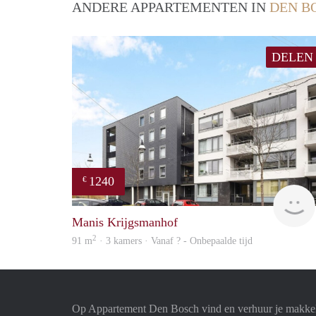
ANDERE APPARTEMENTEN IN
DEN B
DELEN
1240
€
Manis Krijgsmanhof
2
91 m
· 3 kamers · Vanaf ? - Onbepaalde tijd
Op Appartement Den Bosch vind en verhuur je makkel