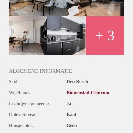
long day. The apartments can be rented for a maximum 6 of
months.
+ 3
ALGEMENE INFORMATIE
Stad
Den Bosch
Wijk/buurt:
Binnenstad-Centrum
Inschrijven gemeente:
Ja
Opleverniveau:
Kaal
Huisgenoten:
Geen