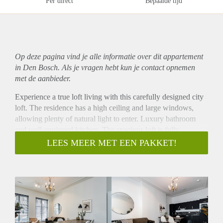
Per direct
Bepaalde tijd
Op deze pagina vind je alle informatie over dit
appartement
in Den Bosch. Als je vragen hebt kun je contact opnemen
met de aanbieder.
Experience a true loft living with this carefully designed city
loft. The residence has a high ceiling and large windows,
allowing plenty of natural light to enter. Luxury bathroom
and well-equipped kitchen. The spacious loft is fully
furnished.
LEES MEER MET EEN PAKKET!
The Visstraat SHORTSTAY apartments are centrally located,
only a 5 minute walk from 's-Hertogenbosch central station.
These one-bedroom apartments provide the comfort and
convenience of living in a home away from home.
Ideal for one or two occupants, these apartments feature a
beautiful open kitchen and dining area, comfortable living
and working space, and a double bed to relax at the end of a