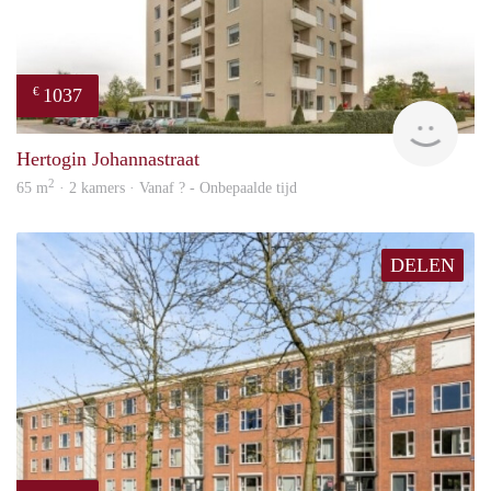
1037
€
finde
Hertogin Johannastraat
2
65 m
· 2 kamers · Vanaf ? - Onbepaalde tijd
DELEN