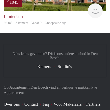
1045
€
Woni
Limietlaan
2
66 m
· 3 kamers · Vanaf ? - Onbepaalde tijd
Niks leuks gevonden? Dit is ons andere aanbod in Den
Bosch:
Kamers
Studio's
Op Appartement Den Bosch vind en verhuur je makkelijk je
Appartement
Over ons
Contact
Faq
Voor Makelaars
Partners