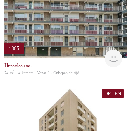
885
€
rent
Hesselsstraat
2
74 m
· 4 kamers · Vanaf ? - Onbepaalde tijd
DELEN