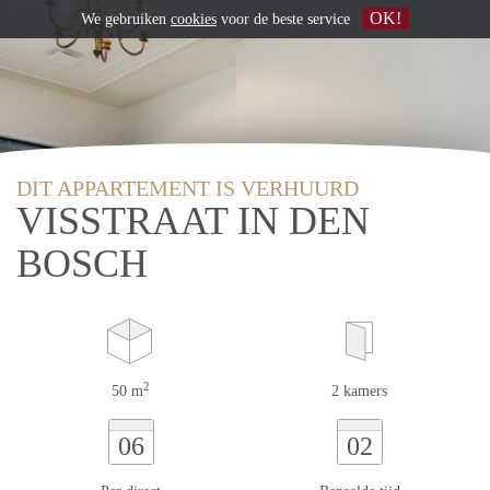
OK!
We gebruiken
cookies
voor de beste service
DIT APPARTEMENT IS VERHUURD
VISSTRAAT IN DEN
BOSCH
2
50 m
2 kamers
06
02