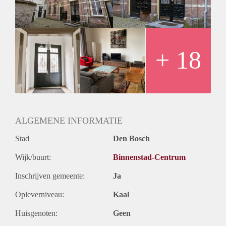
Er is een ruime slaapkamer, aparte badkamer met
wasmachine en droger en een apart toilet.
Op de vide is een studeer of werk ruimte ingericht en geeft
toegang tot de tweede slaapkamer.
+ 18
ALGEMENE INFORMATIE
Stad
Den Bosch
Wijk/buurt:
Binnenstad-Centrum
Inschrijven gemeente:
Ja
Opleverniveau:
Kaal
Huisgenoten:
Geen