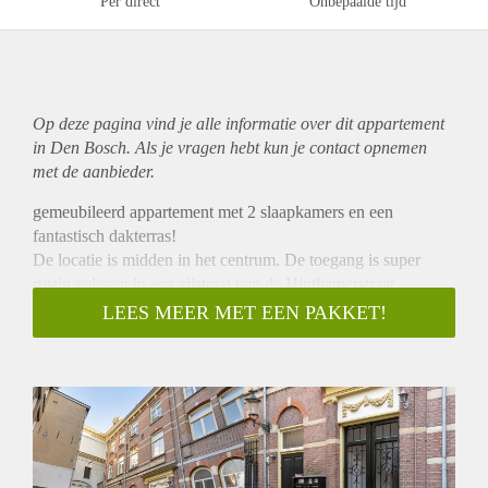
Per direct
Onbepaalde tijd
Op deze pagina vind je alle informatie over dit
appartement
in Den Bosch. Als je vragen hebt kun je contact opnemen
met de aanbieder.
gemeubileerd appartement met 2 slaapkamers en een
fantastisch dakterras!
De locatie is midden in het centrum. De toegang is super
rustig gelegen in een zijstraat van de Hinthamerstraat.
Ruime smaakvolle en verzorgde entree met lift en
LEES MEER MET EEN PAKKET!
trappenhuis.
Op de verdieping is er een brede royale gang met toegang tot
de appartementen.
Er is een centrale hal welke toegang geeft tot alle vertrekken.
Een aparte moderne keuken met oa koelkast en vaatwasser.
Woonkamer met een plafondhoogte van ca. 5 meter en een
vide. Hoge ramen en openslaande deuren naar het dakterras.