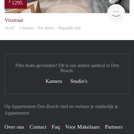
1295
€
Next
Visstraat
2
54 m
· 2 kamers · Per direct - Bepaalde tijd
Niks leuks gevonden? Dit is ons andere aanbod in Den
Bosch:
Kamers
Studio's
Op Appartement Den Bosch vind en verhuur je makkelijk je
Appartement
Over ons
Contact
Faq
Voor Makelaars
Partners