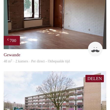
700
€
Henr
Gewande
2
48 m
· 2 kamers · Per direct - Onbepaalde tijd
DELEN