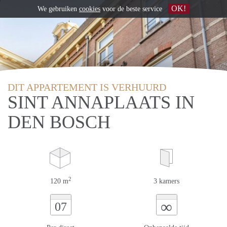
OK!
We gebruiken
cookies
voor de beste service
DIT APPARTEMENT IS VERHUURD
SINT ANNAPLAATS IN
DEN BOSCH
2
120 m
3 kamers
∞
07