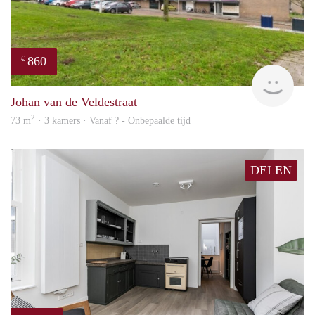
860
€
finde
Johan van de Veldestraat
2
73 m
· 3 kamers · Vanaf ? - Onbepaalde tijd
DELEN