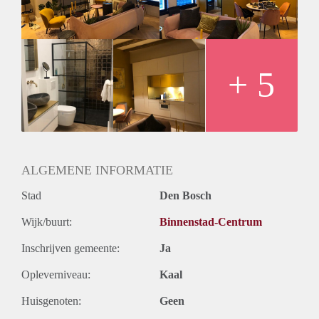
Rental price is euro 1195 exclusive
Tv en internet euro 65,00
Gas, water, electricity euro 100,00
Parking place (if needed) euro 100,00
+ 5
ALGEMENE INFORMATIE
Stad
Den Bosch
Wijk/buurt:
Binnenstad-Centrum
Inschrijven gemeente:
Ja
Opleverniveau:
Kaal
Huisgenoten:
Geen