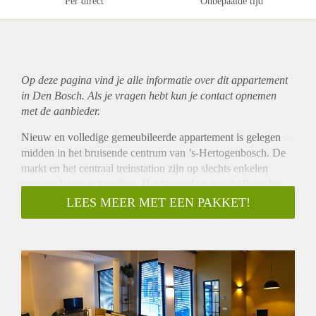
Per direct
Onbepaalde tijd
Op deze pagina vind je alle informatie over dit
appartement
in Den Bosch. Als je vragen hebt kun je contact opnemen
met de aanbieder.
Nieuw en volledige gemeubileerde appartement is gelegen
midden in het bruisende centrum van ’s-Hertogenbosch. De
markt en het centraal treinstation zijn op slechts enkelen
minuten lopen te bereiken. Het bijzondere aan de Bossche
binnenstad is tevens dat de natuur direct grenst aan het
LEES MEER MET EEN PAKKET!
centrum.
The building is ideally located in the center of Den Bosch,
nearby the main train station. Many shops, museums, music
venues, and theatres can be found within walking distance.
The appartment is equipped with new furniture and a
comfortable size bed. A well equiped kitchen, bathroom with
shower, dining table, seating area, TV and WiFi.