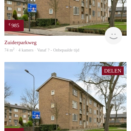
985
€
Woni
Zuiderparkweg
2
74 m
· 4 kamers · Vanaf ? - Onbepaalde tijd
DELEN