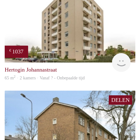
1037
€
finde
Hertogin Johannastraat
2
65 m
· 2 kamers · Vanaf ? - Onbepaalde tijd
DELEN