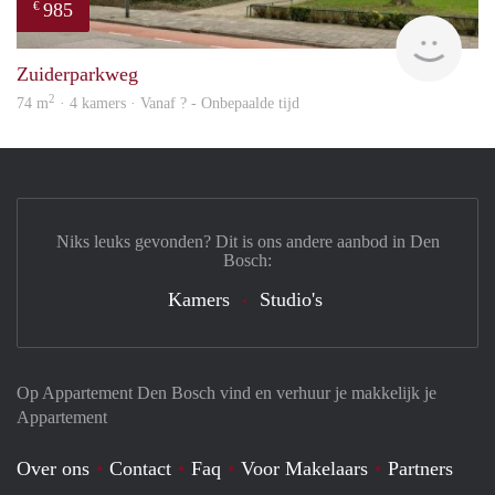
985
€
finde
Zuiderparkweg
2
74 m
· 4 kamers · Vanaf ? - Onbepaalde tijd
Niks leuks gevonden? Dit is ons andere aanbod in Den
Bosch:
Kamers
Studio's
Op Appartement Den Bosch vind en verhuur je makkelijk je
Appartement
Over ons
Contact
Faq
Voor Makelaars
Partners