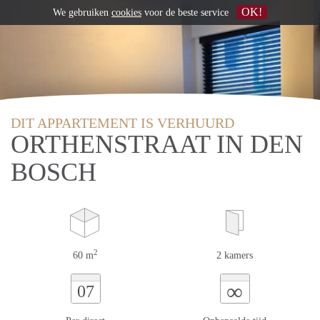
OK!
We gebruiken
cookies
voor de beste service
DIT APPARTEMENT IS VERHUURD
ORTHENSTRAAT IN DEN
BOSCH
2
60 m
2 kamers
∞
07