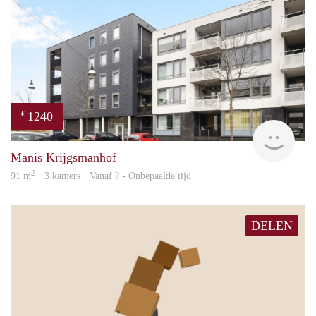
1240
€
Woni
Manis Krijgsmanhof
2
91 m
· 3 kamers · Vanaf ? - Onbepaalde tijd
DELEN