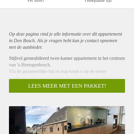
Per direct
Onbepaalde tijd
Op deze pagina vind je alle informatie over dit
appartement
in Den Bosch. Als je vragen hebt kun je contact opnemen
met de aanbieder.
Stijlvol gemeubileerd twee-kamer appartement in het centrum
van 's-Hertogenbosch.
Via de gezamenlijke hal en trap komt u op de eerste
verdieping. Het op maat gemaakte keukenmeubel beslaat de
gehele wand. Alle apparatuur waaronder een wasmachine en
LEES MEER MET EEN PAKKET!
droger is er in opgenomen.
De slaapkamer heeft een 2 persoons bed, een kleding kast en
een directe toegang naar de badkamer met: wastafel, toilet en
douche.
Aan de achterzijde is een ruim dakterras.
De bijkomende kosten voor GWE / TV / Internet bedragen €
200,-