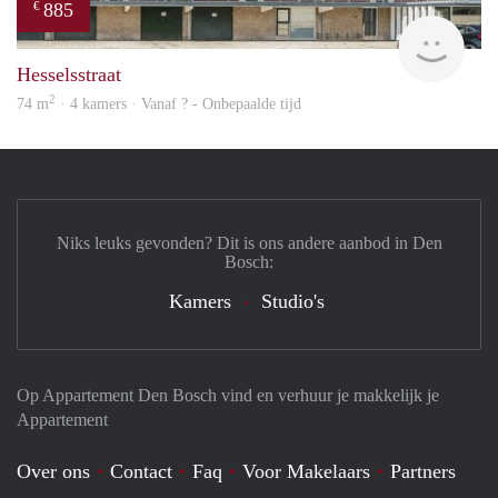
885
€
rent
Hesselsstraat
2
74 m
· 4 kamers · Vanaf ? - Onbepaalde tijd
Niks leuks gevonden? Dit is ons andere aanbod in Den
Bosch:
Kamers
Studio's
Op Appartement Den Bosch vind en verhuur je makkelijk je
Appartement
Over ons
Contact
Faq
Voor Makelaars
Partners