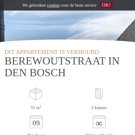
OK!
We gebruiken
cookies
voor de beste service
DIT APPARTEMENT IS VERHUURD
BEREWOUTSTRAAT IN
DEN BOSCH
2
55 m
2 kamers
∞
09