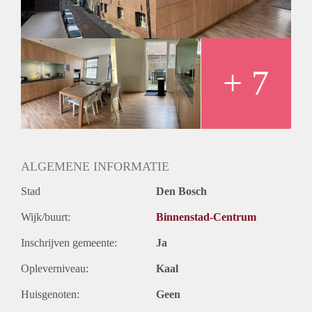
Fully furnished one bedroom apartment. kitchen is fully
equipped with washer and dryer. Also a dishwasher.
rent inclusive utilities, tv and internet euro 1200.
+ 7
ALGEMENE INFORMATIE
Stad
Den Bosch
Wijk/buurt:
Binnenstad-Centrum
Inschrijven gemeente:
Ja
Opleverniveau:
Kaal
Huisgenoten:
Geen