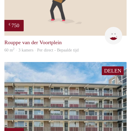
750
€
Mirj
Rouppe van der Voortplein
2
60 m
· 3 kamers · Per direct - Bepaalde tijd
DELEN