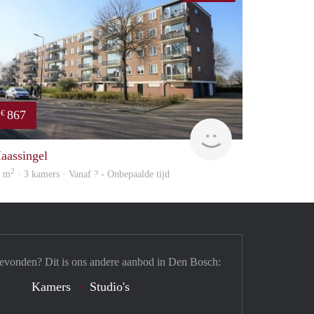
867
€
finder
aassingel
2
0 m
· 3 kamers · Vanaf ? - Onbepaalde tijd
gevonden? Dit is ons andere aanbod in Den Bosch:
Kamers
Studio's