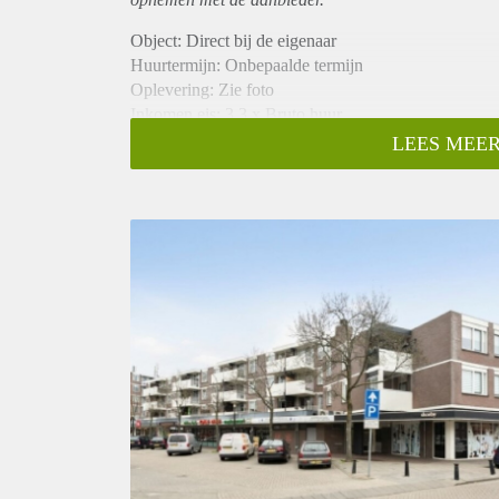
Object: Direct bij de eigenaar
Huurtermijn: Onbepaalde termijn
Oplevering: Zie foto
Inkomen eis: 3,3 x Bruto huur
Garantiestelling mogelijk: Ja
LEES MEER
Borg: 1 Maand
Bemiddeling kosten: Nee
Woningdelers toegestaan: Ja
Huisdieren toegestaan: Afhankelijk van de Eigenaar
Huurtoeslag grens: Nee
Geschikt voor studenten: Afhankelijk van de Eigena