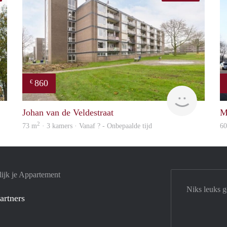
860
€
Next
rent
Johan van de Veldestraat
M
2
73 m
· 3 kamers · Vanaf ? - Onbepaalde tijd
6
ijk je Appartement
Niks leuks 
artners