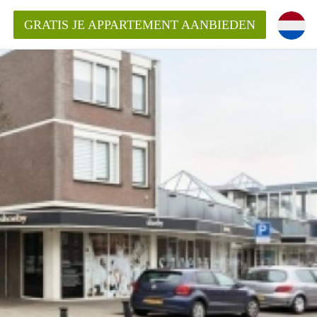
GRATIS JE APPARTEMENT AANBIEDEN
Appartement in Den Bosch?
mentDenBosch?
ding?