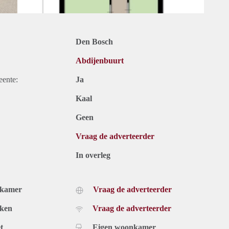
Den Bosch
Abdijenbuurt
eente:
Ja
Kaal
Geen
Vraag de adverteerder
In overleg
dkamer
Vraag de adverteerder
uken
Vraag de adverteerder
t
Eigen woonkamer