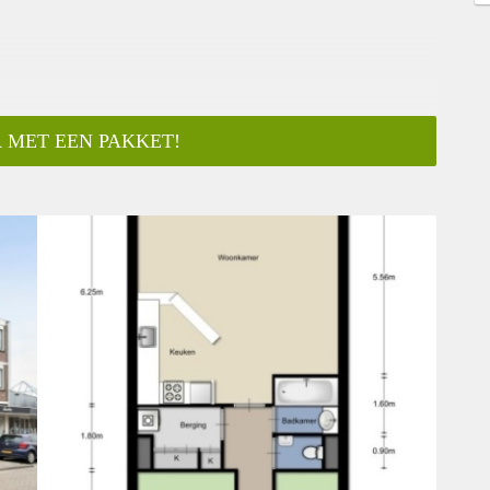
 MET EEN PAKKET!
ar