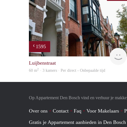
1595
€
Luijbenstraat
2
60 m
· 3 kamers · Per direct - Onbepaalde tijd
Op Appartement Den Bosch vind en verhuur je makkel
Over ons
Contact
Faq
Voor Makelaars
P
Gratis je Appartement aanbieden in Den Bosch