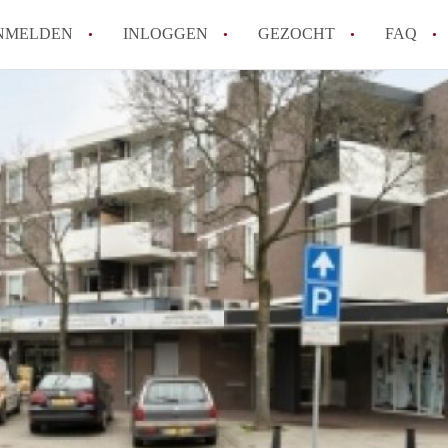
NMELDEN
INLOGGEN
GEZOCHT
FAQ
How to translate AppartementDenBosch!
Wat is AppartementDenBosch?
Hoeveel kost het om te reageren op een 
Wat is de privacyverklaring van Apparte
Berekent AppartementDenBosch
makelaarsvergoeding/bemiddelingsvergoe
Alle veelgestelde vragen