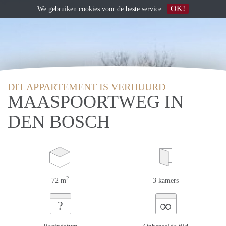
OK!
We gebruiken
cookies
voor de beste service
DIT APPARTEMENT IS VERHUURD
MAASPOORTWEG IN
DEN BOSCH
2
72 m
3 kamers
∞
?