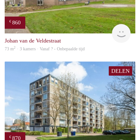
860
€
rent
Johan van de Veldestraat
2
73 m
· 3 kamers · Vanaf ? - Onbepaalde tijd
DELEN
870
€