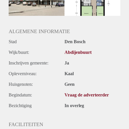
Huurtermijn
Onbepaalde termijn
Oplevering
Kaal
ALGEMENE INFORMATIE
Stad
Den Bosch
Wijk/buurt:
Abdijenbuurt
Inschrijven gemeente:
Ja
Opleverniveau:
Kaal
Huisgenoten:
Geen
Begindatum:
Vraag de adverteerder
Bezichtiging
In overleg
FACILITEITEN