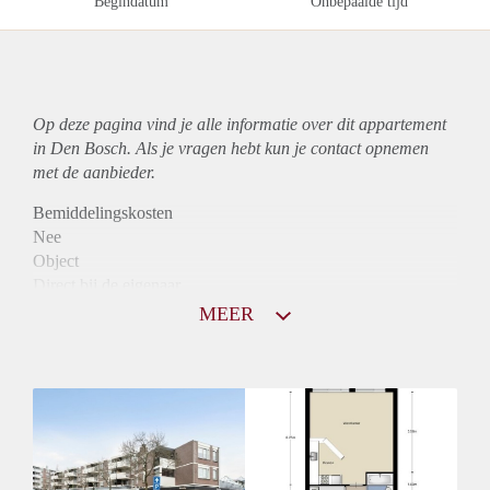
Begindatum
Onbepaalde tijd
Op deze pagina vind je alle informatie over dit
appartement
in Den Bosch. Als je vragen hebt kun je contact opnemen
met de aanbieder.
Bemiddelingskosten
Nee
Object
Direct bij de eigenaar
Borg
MEER
897
Garantiestelling
Mogelijk
Huurtoeslag
Niet mogelijk
Inkomen eis
3,2 X Maandhuur Bruto