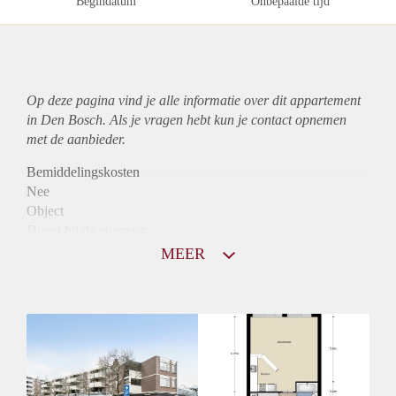
Begindatum
Onbepaalde tijd
Op deze pagina vind je alle informatie over dit
appartement
in Den Bosch. Als je vragen hebt kun je contact opnemen
met de aanbieder.
Bemiddelingskosten
Nee
Object
Direct bij de eigenaar
Borg
MEER
897
Garantiestelling
Mogelijk
Huurtoeslag
Niet mogelijk
Inkomen eis
3,2 X Maandhuur Bruto