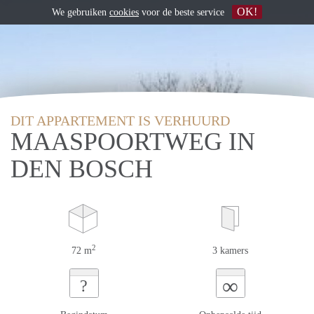
OK!
We gebruiken
cookies
voor de beste service
DIT APPARTEMENT IS VERHUURD
MAASPOORTWEG IN
DEN BOSCH
2
72 m
3 kamers
∞
?