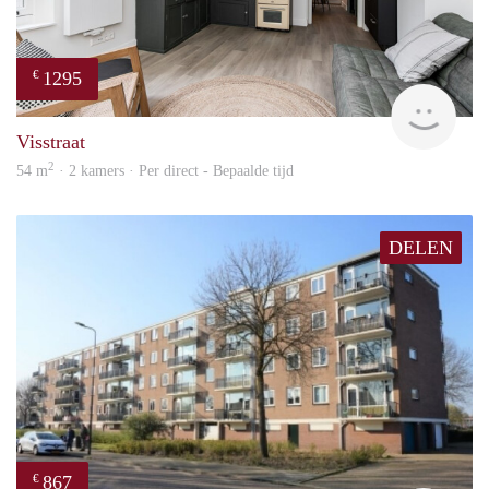
1295
€
Next
Visstraat
2
54 m
· 2 kamers · Per direct - Bepaalde tijd
DELEN
867
€