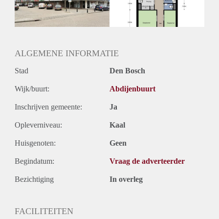
Huurtermijn
Onbepaalde termijn
Oplevering
Kaal
ALGEMENE INFORMATIE
Stad
Den Bosch
Wijk/buurt:
Abdijenbuurt
Inschrijven gemeente:
Ja
Opleverniveau:
Kaal
Huisgenoten:
Geen
Begindatum:
Vraag de adverteerder
Bezichtiging
In overleg
FACILITEITEN