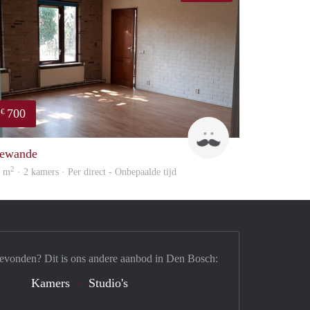
700
€
Henry
ewande
2
8 m
· 2 kamers · Per direct - Onbepaalde tijd
gevonden? Dit is ons andere aanbod in Den Bosch:
Kamers
Studio's