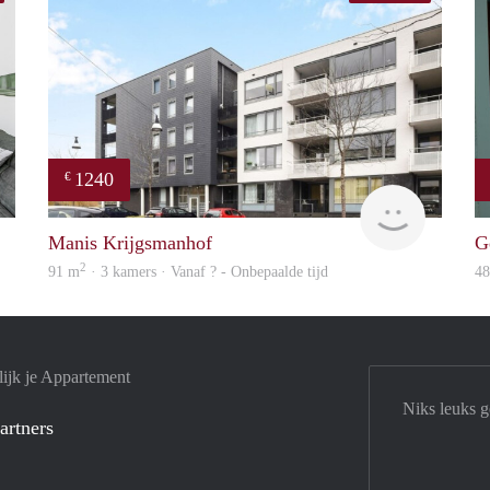
1240
€
Next
Woning
Manis Krijgsmanhof
G
2
91 m
· 3 kamers · Vanaf ? - Onbepaalde tijd
4
ijk je Appartement
Niks leuks 
artners