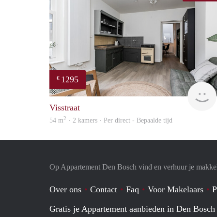
1295
€
Visstraat
2
54 m
· 2 kamers · Per direct - Bepaalde tijd
Op Appartement Den Bosch vind en verhuur je makkel
Over ons
Contact
Faq
Voor Makelaars
P
Gratis je Appartement aanbieden in Den Bosch