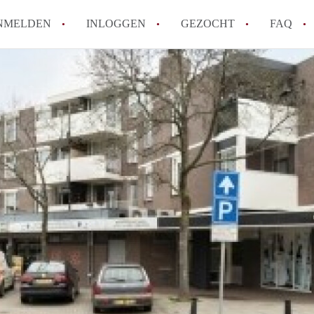
NMELDEN
INLOGGEN
GEZOCHT
FAQ
How to translate AppartementDenBosch!
Wat is AppartementDenBosch?
Hoeveel kost het om te reageren op een 
Wat is de privacyverklaring van Apparte
Berekent AppartementDenBosch
makelaarsvergoeding/bemiddelingsvergoe
Alle veelgestelde vragen