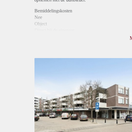
Bemiddelingskosten
Nee
Object
Direct bij de eigenaar
Borg
897
Garantiestelling
Mogelijk
Huurtoeslag
Niet mogelijk
Inkomen eis
3,2 X Maandhuur Bruto
Huurtermijn
Onbepaalde termijn
Oplevering
Kaal