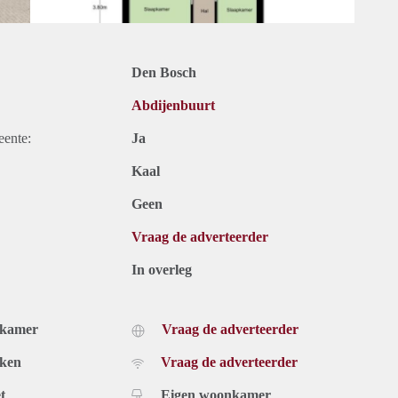
Den Bosch
Abdijenbuurt
eente:
Ja
Kaal
Geen
Vraag de adverteerder
In overleg
dkamer
Vraag de adverteerder
uken
Vraag de adverteerder
t
Eigen woonkamer