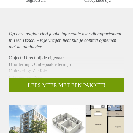
Begindatum
Onbepaalde tijd
Op deze pagina vind je alle informatie over dit
appartement
in Den Bosch. Als je vragen hebt kun je contact opnemen
met de aanbieder.
Object: Direct bij de eigenaar
Huurtermijn: Onbepaalde termijn
Oplevering: Zie foto
Inkomen eis: Nee
Garantiestelling mogelijk: Nee
LEES MEER MET EEN PAKKET!
Borg: 1 Maand
Bemiddeling kosten: Nee
Woningdelers toegestaan: Nee
Huisdieren toegestaan: Afhankelijk van de Eigenaar
Huurtoeslag grens: Ja
Geschikt voor studenten: Afhankelijk van de Eigenaar