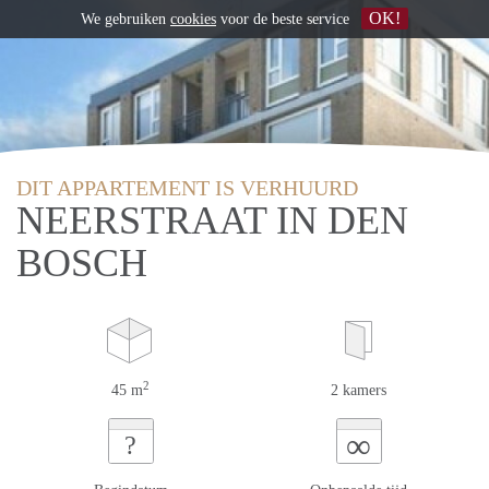
OK!
We gebruiken
cookies
voor de beste service
DIT APPARTEMENT IS VERHUURD
NEERSTRAAT IN DEN
BOSCH
2
45 m
2 kamers
∞
?