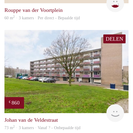
Rouppe van der Voortplein
2
60 m
· 3 kamers · Per direct - Bepaalde tijd
DELEN
860
€
finde
Johan van de Veldestraat
2
73 m
· 3 kamers · Vanaf ? - Onbepaalde tijd