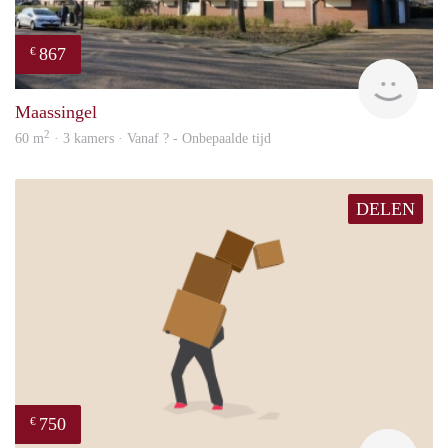
867
€
Woni
Maassingel
2
60 m
· 3 kamers · Vanaf ? - Onbepaalde tijd
DELEN
750
€
Mirj