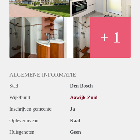
Huurtermijn
Onbepaalde termijn
Oplevering
Kaal
+ 1
ALGEMENE INFORMATIE
Stad
Den Bosch
Wijk/buurt:
Aawijk-Zuid
Inschrijven gemeente:
Ja
Opleverniveau:
Kaal
Huisgenoten:
Geen