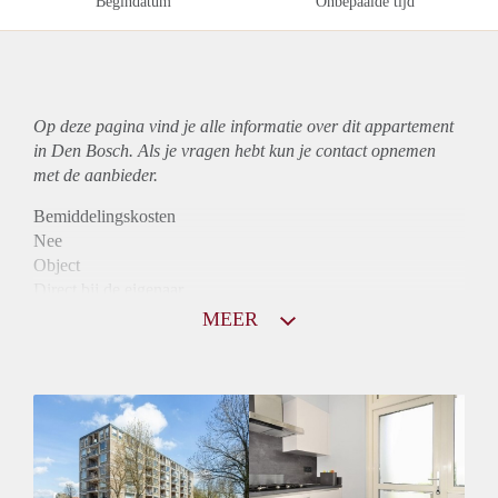
Begindatum
Onbepaalde tijd
Op deze pagina vind je alle informatie over dit
appartement
in Den Bosch. Als je vragen hebt kun je contact opnemen
met de aanbieder.
Bemiddelingskosten
Nee
Object
Direct bij de eigenaar
Borg
MEER
850
Garantiestelling
Mogelijk
Huurtoeslag
Niet mogelijk
Inkomen eis
2,9 X Maandhuur Bruto