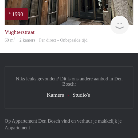
1990
€
Next
Vughterstraat
2
60 m
· 2 kamers · Per direct - Onbepaalde tijd
Niks leuks gevonden? Dit is ons andere aanbod in Den
Bosch:
Kamers
Studio's
Op Appartement Den Bosch vind en verhuur je makkelijk je
Appartement