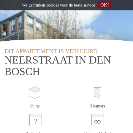
OK!
We gebruiken
cookies
voor de beste service
DIT APPARTEMENT IS VERHUURD
NEERSTRAAT IN DEN
BOSCH
2
69 m
3 kamers
∞
?