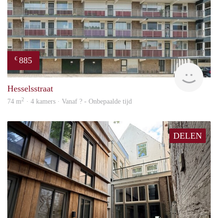
885
€
rent
Hesselsstraat
2
74 m
· 4 kamers · Vanaf ? - Onbepaalde tijd
DELEN